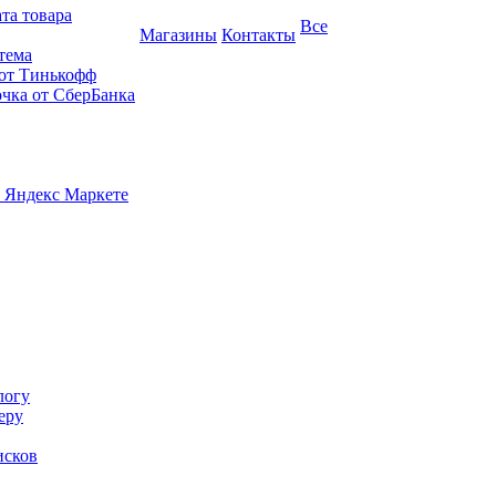
та товара
Все
Магазины
Контакты
тема
 от Тинькофф
очка от СберБанка
 Яндекс Маркете
логу
еру
исков