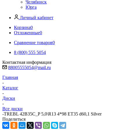
Челябинск
Юрга
Личный кабинет
Корзина
0
Отложенные
0
Сравнение товаров
0
8 (800) 555 5054
Контактная информация
88005555054@mail.ru
Главная
-
Каталог
-
Диски
-
Все диски
-
TREBL 42B35C_P 5,0\R13 4*98 ET35 d60,1 Silver
Поделиться