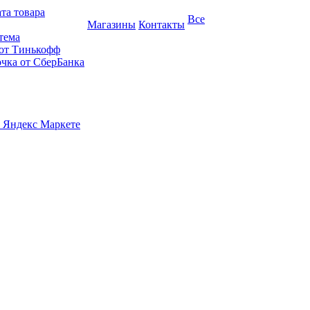
та товара
Все
Магазины
Контакты
тема
 от Тинькофф
очка от СберБанка
 Яндекс Маркете