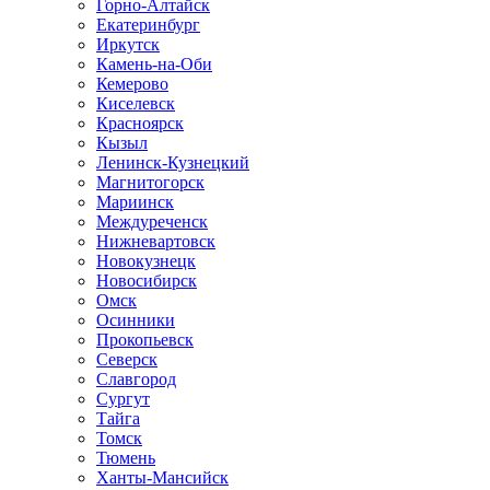
Горно-Алтайск
Екатеринбург
Иркутск
Камень-на-Оби
Кемерово
Киселевск
Красноярск
Кызыл
Ленинск-Кузнецкий
Магнитогорск
Мариинск
Междуреченск
Нижневартовск
Новокузнецк
Новосибирск
Омск
Осинники
Прокопьевск
Северск
Славгород
Сургут
Тайга
Томск
Тюмень
Ханты-Мансийск