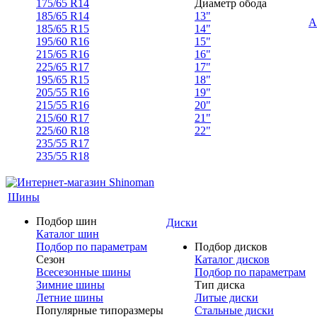
175/65 R14
Диаметр обода
185/65 R14
13"
А
185/65 R15
14"
195/60 R16
15"
215/65 R16
16"
225/65 R17
17"
195/65 R15
18"
205/55 R16
19"
215/55 R16
20"
215/60 R17
21"
225/60 R18
22"
235/55 R17
235/55 R18
Шины
Подбор шин
Диски
Каталог шин
Подбор по параметрам
Подбор дисков
Сезон
Каталог дисков
Всесезонные шины
Подбор по параметрам
Зимние шины
Тип диска
Летние шины
Литые диски
Популярные типоразмеры
Стальные диски