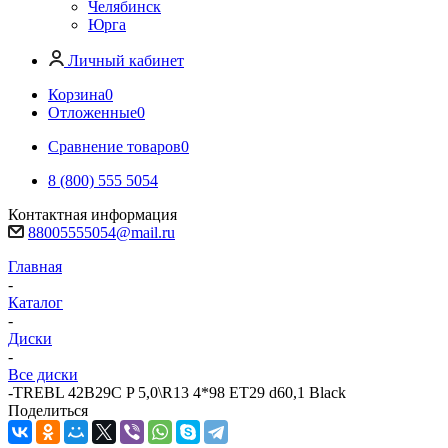
Челябинск
Юрга
Личный кабинет
Корзина
0
Отложенные
0
Сравнение товаров
0
8 (800) 555 5054
Контактная информация
88005555054@mail.ru
Главная
-
Каталог
-
Диски
-
Все диски
-
TREBL 42B29C P 5,0\R13 4*98 ET29 d60,1 Black
Поделиться