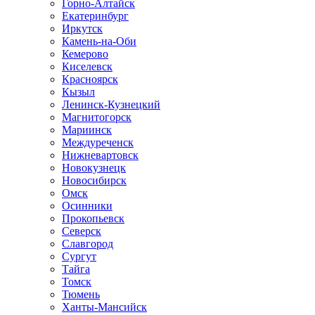
Горно-Алтайск
Екатеринбург
Иркутск
Камень-на-Оби
Кемерово
Киселевск
Красноярск
Кызыл
Ленинск-Кузнецкий
Магнитогорск
Мариинск
Междуреченск
Нижневартовск
Новокузнецк
Новосибирск
Омск
Осинники
Прокопьевск
Северск
Славгород
Сургут
Тайга
Томск
Тюмень
Ханты-Мансийск