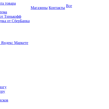
та товара
Все
Магазины
Контакты
тема
 от Тинькофф
очка от СберБанка
 Яндекс Маркете
логу
еру
исков