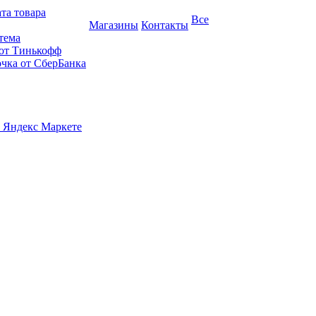
та товара
Все
Магазины
Контакты
тема
 от Тинькофф
очка от СберБанка
 Яндекс Маркете