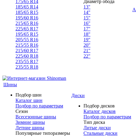
175/65 R14
Диаметр обода
185/65 R14
13"
А
185/65 R15
14"
195/60 R16
15"
215/65 R16
16"
225/65 R17
17"
195/65 R15
18"
205/55 R16
19"
215/55 R16
20"
215/60 R17
21"
225/60 R18
22"
235/55 R17
235/55 R18
Шины
Подбор шин
Диски
Каталог шин
Подбор по параметрам
Подбор дисков
Сезон
Каталог дисков
Всесезонные шины
Подбор по параметрам
Зимние шины
Тип диска
Летние шины
Литые диски
Популярные типоразмеры
Стальные диски