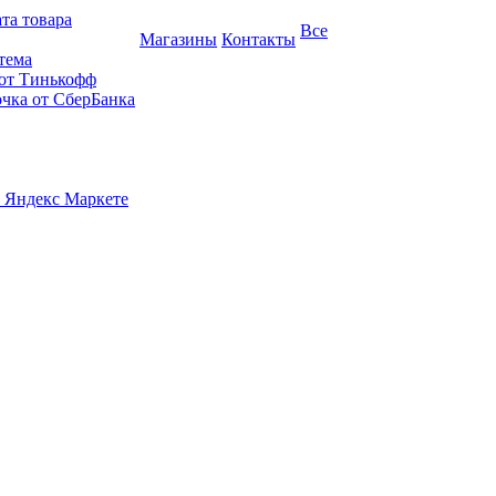
та товара
Все
Магазины
Контакты
тема
 от Тинькофф
очка от СберБанка
 Яндекс Маркете