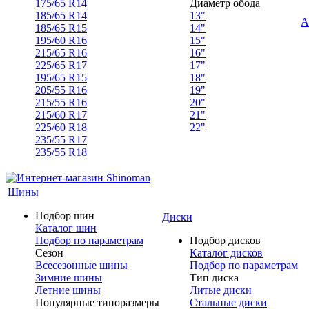
175/65 R14
Диаметр обода
185/65 R14
13"
А
185/65 R15
14"
195/60 R16
15"
215/65 R16
16"
225/65 R17
17"
195/65 R15
18"
205/55 R16
19"
215/55 R16
20"
215/60 R17
21"
225/60 R18
22"
235/55 R17
235/55 R18
Шины
Подбор шин
Диски
Каталог шин
Подбор по параметрам
Подбор дисков
Сезон
Каталог дисков
Всесезонные шины
Подбор по параметрам
Зимние шины
Тип диска
Летние шины
Литые диски
Популярные типоразмеры
Стальные диски