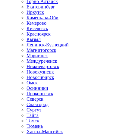
Горно-Алтайск
Екатеринбург
Иркутск
Камень-на-Оби
Кемерово
Киселевск
Красноярск
Кызыл
Ленинск-Кузнецкий
Магнитогорск
Мариинск
Междуреченск
Нижневартовск
Новокузнецк
Новосибирск
Омск
Осинники
Прокопьевск
Северск
Славгород
Сургут
Тайга
Томск
Тюмень
Ханты-Мансийск