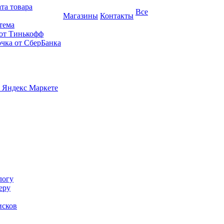
та товара
Все
Магазины
Контакты
тема
 от Тинькофф
очка от СберБанка
 Яндекс Маркете
логу
еру
исков