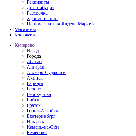
Реквизиты
Дистрибуция
Рассрочка
Хранение шин
Наш магазин на Яндекс Маркете
Магазины
Контакты
Кемерово
Назад
Города
Абакан
Ангарск
Анжеро-Судженск
Ачинск
Барнаул
Белово
Белокуриха
Бийск
Братск
Горно-Алтайск
Екатеринбург
Иркутск
Камень-на-Оби
Кемерово