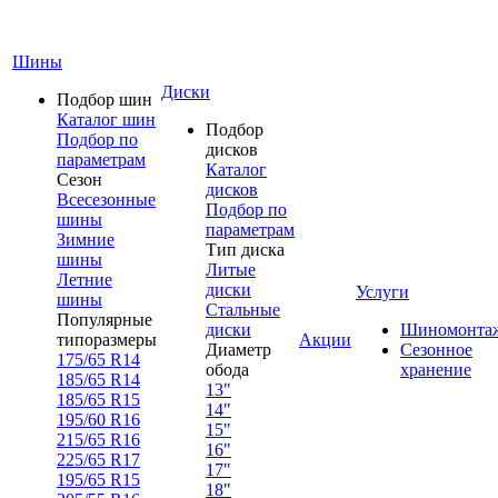
Шины
Диски
Подбор шин
Каталог шин
Подбор
Подбор по
дисков
параметрам
Каталог
Сезон
дисков
Всесезонные
Подбор по
шины
параметрам
Зимние
Тип диска
шины
Литые
Летние
диски
Услуги
шины
Стальные
Популярные
диски
Шиномонта
типоразмеры
Акции
Диаметр
Сезонное
175/65 R14
обода
хранение
185/65 R14
13"
185/65 R15
14"
195/60 R16
15"
215/65 R16
16"
225/65 R17
17"
195/65 R15
18"