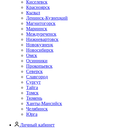
Киселевск
Красноярск
Кызыл
Ленинск-Кузнецкий
Магнитогорск
Мариинск
Междуреченск
Нижневартовск
Новокузнецк
Новосибирск
Омск
Осинники
Прокопьевск
Северск
Славгород
Сургут
Тайга
Томск
Тюмень
Ханты-Мансийск
Челябинск
Юрга
Личный кабинет