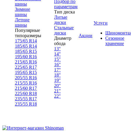
Подбор по
шины
параметрам
Зимние
Тип диска
шины
Литые
Летние
диски
Услуги
шины
Стальные
Популярные
диски
Шиномонта
типоразмеры
Акции
Диаметр
Сезонное
175/65 R14
обода
хранение
185/65 R14
13"
185/65 R15
14"
195/60 R16
15"
215/65 R16
16"
225/65 R17
17"
195/65 R15
18"
205/55 R16
19"
215/55 R16
20"
215/60 R17
21"
225/60 R18
22"
235/55 R17
235/55 R18