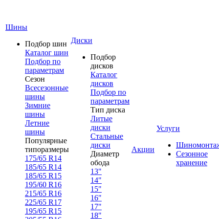
Шины
Диски
Подбор шин
Каталог шин
Подбор
Подбор по
дисков
параметрам
Каталог
Сезон
дисков
Всесезонные
Подбор по
шины
параметрам
Зимние
Тип диска
шины
Литые
Летние
диски
Услуги
шины
Стальные
Популярные
диски
Шиномонта
типоразмеры
Акции
Диаметр
Сезонное
175/65 R14
обода
хранение
185/65 R14
13"
185/65 R15
14"
195/60 R16
15"
215/65 R16
16"
225/65 R17
17"
195/65 R15
18"