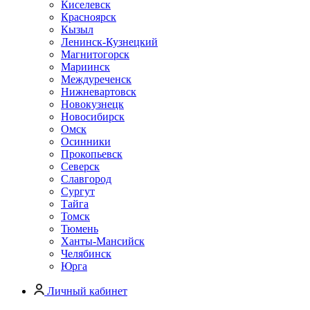
Киселевск
Красноярск
Кызыл
Ленинск-Кузнецкий
Магнитогорск
Мариинск
Междуреченск
Нижневартовск
Новокузнецк
Новосибирск
Омск
Осинники
Прокопьевск
Северск
Славгород
Сургут
Тайга
Томск
Тюмень
Ханты-Мансийск
Челябинск
Юрга
Личный кабинет