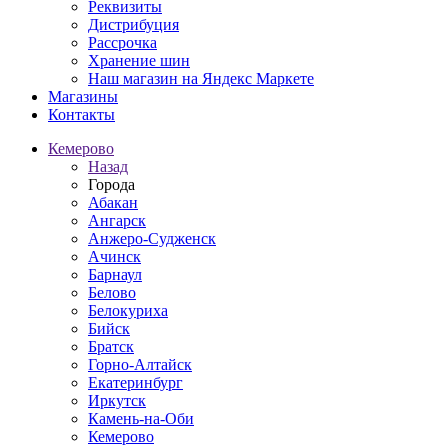
Реквизиты
Дистрибуция
Рассрочка
Хранение шин
Наш магазин на Яндекс Маркете
Магазины
Контакты
Кемерово
Назад
Города
Абакан
Ангарск
Анжеро-Судженск
Ачинск
Барнаул
Белово
Белокуриха
Бийск
Братск
Горно-Алтайск
Екатеринбург
Иркутск
Камень-на-Оби
Кемерово