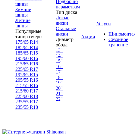
Подбор по
шины
параметрам
Зимние
Тип диска
шины
Литые
Летние
диски
Услуги
шины
Стальные
Популярные
диски
Шиномонта
типоразмеры
Акции
Диаметр
Сезонное
175/65 R14
обода
хранение
185/65 R14
13"
185/65 R15
14"
195/60 R16
15"
215/65 R16
16"
225/65 R17
17"
195/65 R15
18"
205/55 R16
19"
215/55 R16
20"
215/60 R17
21"
225/60 R18
22"
235/55 R17
235/55 R18