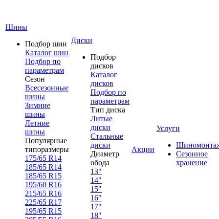
Шины
Диски
Подбор шин
Каталог шин
Подбор
Подбор по
дисков
параметрам
Каталог
Сезон
дисков
Всесезонные
Подбор по
шины
параметрам
Зимние
Тип диска
шины
Литые
Летние
диски
Услуги
шины
Стальные
Популярные
диски
Шиномонта
типоразмеры
Акции
Диаметр
Сезонное
175/65 R14
обода
хранение
185/65 R14
13"
185/65 R15
14"
195/60 R16
15"
215/65 R16
16"
225/65 R17
17"
195/65 R15
18"