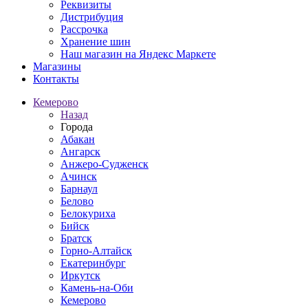
Реквизиты
Дистрибуция
Рассрочка
Хранение шин
Наш магазин на Яндекс Маркете
Магазины
Контакты
Кемерово
Назад
Города
Абакан
Ангарск
Анжеро-Судженск
Ачинск
Барнаул
Белово
Белокуриха
Бийск
Братск
Горно-Алтайск
Екатеринбург
Иркутск
Камень-на-Оби
Кемерово