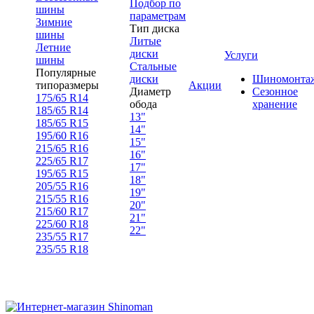
Подбор по
шины
параметрам
Зимние
Тип диска
шины
Литые
Летние
диски
Услуги
шины
Стальные
Популярные
диски
Шиномонта
типоразмеры
Акции
Диаметр
Сезонное
175/65 R14
обода
хранение
185/65 R14
13"
185/65 R15
14"
195/60 R16
15"
215/65 R16
16"
225/65 R17
17"
195/65 R15
18"
205/55 R16
19"
215/55 R16
20"
215/60 R17
21"
225/60 R18
22"
235/55 R17
235/55 R18