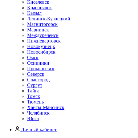
Киселевск
Красноярск
Кызыл
Ленинск-Кузнецкий
Магнитогорск
Мариинск
Междуреченск
Нижневартовск
Новокузнецк
Новосибирск
Омск
Осинники
Прокопьевск
Северск
Славгород
Сургут
Тайга
Томск
Тюмень
Ханты-Мансийск
Челябинск
Юрга
Личный кабинет