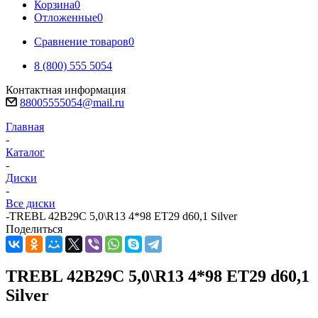
Корзина
0
Отложенные
0
Сравнение товаров
0
8 (800) 555 5054
Контактная информация
88005555054@mail.ru
Главная
-
Каталог
-
Диски
-
Все диски
-
TREBL 42B29C 5,0\R13 4*98 ET29 d60,1 Silver
Поделиться
TREBL 42B29C 5,0\R13 4*98 ET29 d60,1
Silver