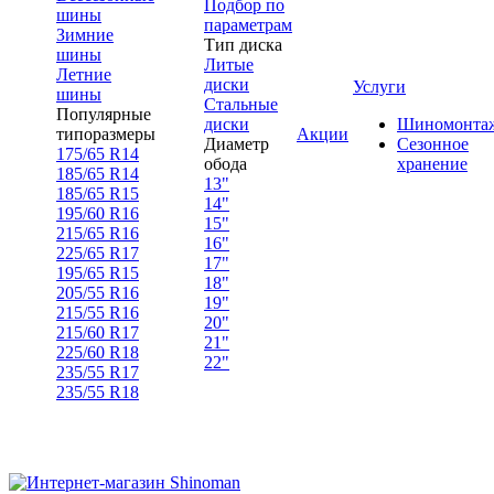
Подбор по
шины
параметрам
Зимние
Тип диска
шины
Литые
Летние
диски
Услуги
шины
Стальные
Популярные
диски
Шиномонта
типоразмеры
Акции
Диаметр
Сезонное
175/65 R14
обода
хранение
185/65 R14
13"
185/65 R15
14"
195/60 R16
15"
215/65 R16
16"
225/65 R17
17"
195/65 R15
18"
205/55 R16
19"
215/55 R16
20"
215/60 R17
21"
225/60 R18
22"
235/55 R17
235/55 R18