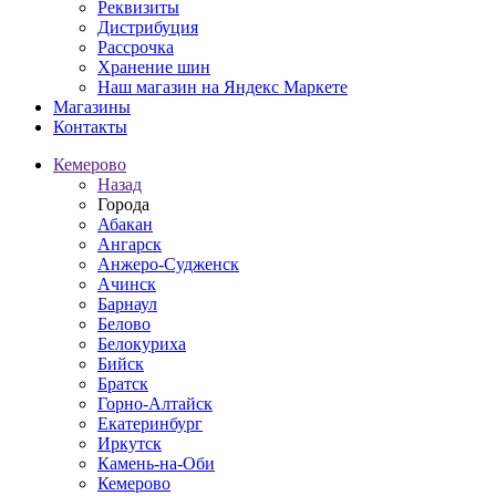
Реквизиты
Дистрибуция
Рассрочка
Хранение шин
Наш магазин на Яндекс Маркете
Магазины
Контакты
Кемерово
Назад
Города
Абакан
Ангарск
Анжеро-Судженск
Ачинск
Барнаул
Белово
Белокуриха
Бийск
Братск
Горно-Алтайск
Екатеринбург
Иркутск
Камень-на-Оби
Кемерово