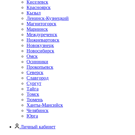
Киселевск
Красноярск
Кызыл
Ленинск-Кузнецкий
Магнитогорск
Мариинск
Междуреченск
Нижневартовск
Новокузнецк
Новосибирск
Омск
Осинники
Прокопьевск
Северск
Славгород
Сургут
Тайга
Томск
Тюмень
Ханты-Мансийск
Челябинск
Юрга
Личный кабинет