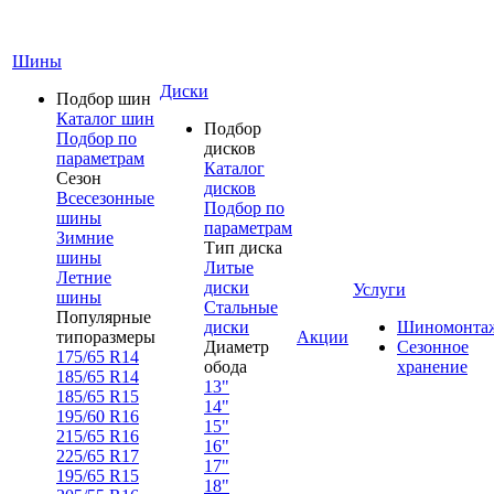
Шины
Диски
Подбор шин
Каталог шин
Подбор
Подбор по
дисков
параметрам
Каталог
Сезон
дисков
Всесезонные
Подбор по
шины
параметрам
Зимние
Тип диска
шины
Литые
Летние
диски
Услуги
шины
Стальные
Популярные
диски
Шиномонта
типоразмеры
Акции
Диаметр
Сезонное
175/65 R14
обода
хранение
185/65 R14
13"
185/65 R15
14"
195/60 R16
15"
215/65 R16
16"
225/65 R17
17"
195/65 R15
18"