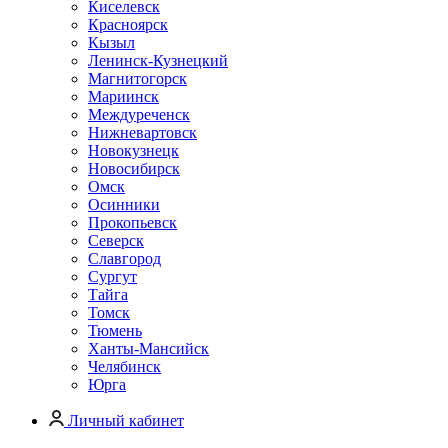
Киселевск
Красноярск
Кызыл
Ленинск-Кузнецкий
Магнитогорск
Мариинск
Междуреченск
Нижневартовск
Новокузнецк
Новосибирск
Омск
Осинники
Прокопьевск
Северск
Славгород
Сургут
Тайга
Томск
Тюмень
Ханты-Мансийск
Челябинск
Юрга
Личный кабинет