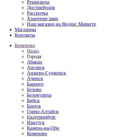
Реквизиты
Дистрибуция
Рассрочка
Хранение шин
Наш магазин на Яндекс Маркете
Магазины
Контакты
Кемерово
Назад
Города
Абакан
Ангарск
Анжеро-Судженск
Ачинск
Барнаул
Белово
Белокуриха
Бийск
Братск
Горно-Алтайск
Екатеринбург
Иркутск
Камень-на-Оби
Кемерово