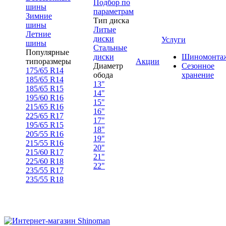
Подбор по
шины
параметрам
Зимние
Тип диска
шины
Литые
Летние
диски
Услуги
шины
Стальные
Популярные
диски
Шиномонта
типоразмеры
Акции
Диаметр
Сезонное
175/65 R14
обода
хранение
185/65 R14
13"
185/65 R15
14"
195/60 R16
15"
215/65 R16
16"
225/65 R17
17"
195/65 R15
18"
205/55 R16
19"
215/55 R16
20"
215/60 R17
21"
225/60 R18
22"
235/55 R17
235/55 R18