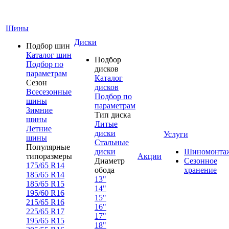
Шины
Диски
Подбор шин
Каталог шин
Подбор
Подбор по
дисков
параметрам
Каталог
Сезон
дисков
Всесезонные
Подбор по
шины
параметрам
Зимние
Тип диска
шины
Литые
Летние
диски
Услуги
шины
Стальные
Популярные
диски
Шиномонта
типоразмеры
Акции
Диаметр
Сезонное
175/65 R14
обода
хранение
185/65 R14
13"
185/65 R15
14"
195/60 R16
15"
215/65 R16
16"
225/65 R17
17"
195/65 R15
18"