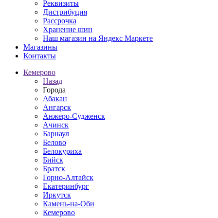
Реквизиты
Дистрибуция
Рассрочка
Хранение шин
Наш магазин на Яндекс Маркете
Магазины
Контакты
Кемерово
Назад
Города
Абакан
Ангарск
Анжеро-Судженск
Ачинск
Барнаул
Белово
Белокуриха
Бийск
Братск
Горно-Алтайск
Екатеринбург
Иркутск
Камень-на-Оби
Кемерово