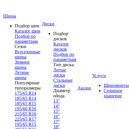
Шины
Диски
Подбор шин
Каталог шин
Подбор
Подбор по
дисков
параметрам
Каталог
Сезон
дисков
Всесезонные
Подбор по
шины
параметрам
Зимние
Тип диска
шины
Литые
Летние
диски
Услуги
шины
Стальные
Популярные
диски
Шиномонта
типоразмеры
Акции
Диаметр
Сезонное
175/65 R14
обода
хранение
185/65 R14
13"
185/65 R15
14"
195/60 R16
15"
215/65 R16
16"
225/65 R17
17"
195/65 R15
18"