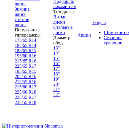
Подбор по
шины
параметрам
Зимние
Тип диска
шины
Литые
Летние
диски
Услуги
шины
Стальные
Популярные
диски
Шиномонта
типоразмеры
Акции
Диаметр
Сезонное
175/65 R14
обода
хранение
185/65 R14
13"
185/65 R15
14"
195/60 R16
15"
215/65 R16
16"
225/65 R17
17"
195/65 R15
18"
205/55 R16
19"
215/55 R16
20"
215/60 R17
21"
225/60 R18
22"
235/55 R17
235/55 R18