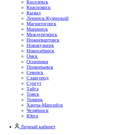
Киселевск
Красноярск
Кызыл
Ленинск-Кузнецкий
Магнитогорск
Мариинск
Междуреченск
Нижневартовск
Новокузнецк
Новосибирск
Омск
Осинники
Прокопьевск
Северск
Славгород
Сургут
Тайга
Томск
Тюмень
Ханты-Мансийск
Челябинск
Юрга
Личный кабинет