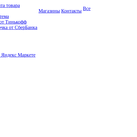
та товара
Все
Магазины
Контакты
тема
 от Тинькофф
очка от СберБанка
 Яндекс Маркете