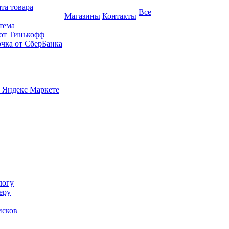
та товара
Все
Магазины
Контакты
тема
 от Тинькофф
очка от СберБанка
 Яндекс Маркете
логу
еру
исков