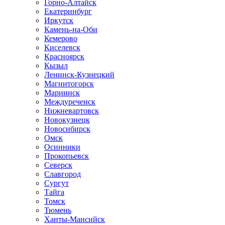
Горно-Алтайск
Екатеринбург
Иркутск
Камень-на-Оби
Кемерово
Киселевск
Красноярск
Кызыл
Ленинск-Кузнецкий
Магнитогорск
Мариинск
Междуреченск
Нижневартовск
Новокузнецк
Новосибирск
Омск
Осинники
Прокопьевск
Северск
Славгород
Сургут
Тайга
Томск
Тюмень
Ханты-Мансийск