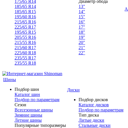
175/65 R14
Диаметр обода
185/65 R14
13"
А
185/65 R15
14"
195/60 R16
15"
215/65 R16
16"
225/65 R17
17"
195/65 R15
18"
205/55 R16
19"
215/55 R16
20"
215/60 R17
21"
225/60 R18
22"
235/55 R17
235/55 R18
Шины
Подбор шин
Диски
Каталог шин
Подбор по параметрам
Подбор дисков
Сезон
Каталог дисков
Всесезонные шины
Подбор по параметрам
Зимние шины
Тип диска
Летние шины
Литые диски
Популярные типоразмеры
Стальные диски