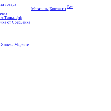
та товара
Все
Магазины
Контакты
тема
 от Тинькофф
очка от СберБанка
 Яндекс Маркете