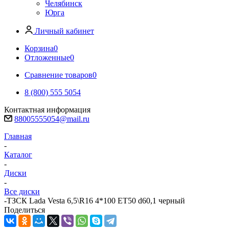
Челябинск
Юрга
Личный кабинет
Корзина
0
Отложенные
0
Сравнение товаров
0
8 (800) 555 5054
Контактная информация
88005555054@mail.ru
Главная
-
Каталог
-
Диски
-
Все диски
-
ТЗСК Lada Vesta 6,5\R16 4*100 ET50 d60,1 черный
Поделиться