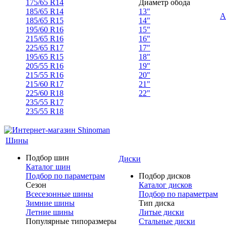
175/65 R14
Диаметр обода
185/65 R14
13"
А
185/65 R15
14"
195/60 R16
15"
215/65 R16
16"
225/65 R17
17"
195/65 R15
18"
205/55 R16
19"
215/55 R16
20"
215/60 R17
21"
225/60 R18
22"
235/55 R17
235/55 R18
Шины
Подбор шин
Диски
Каталог шин
Подбор по параметрам
Подбор дисков
Сезон
Каталог дисков
Всесезонные шины
Подбор по параметрам
Зимние шины
Тип диска
Летние шины
Литые диски
Популярные типоразмеры
Стальные диски