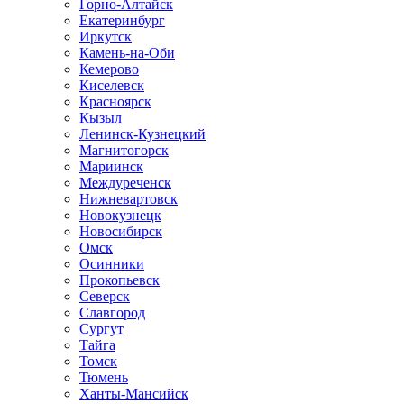
Горно-Алтайск
Екатеринбург
Иркутск
Камень-на-Оби
Кемерово
Киселевск
Красноярск
Кызыл
Ленинск-Кузнецкий
Магнитогорск
Мариинск
Междуреченск
Нижневартовск
Новокузнецк
Новосибирск
Омск
Осинники
Прокопьевск
Северск
Славгород
Сургут
Тайга
Томск
Тюмень
Ханты-Мансийск