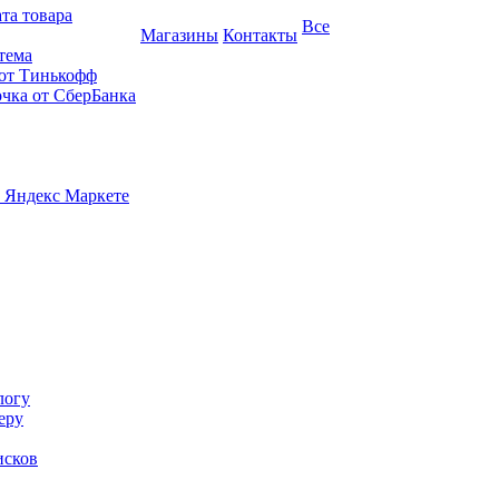
та товара
Все
Магазины
Контакты
тема
 от Тинькофф
очка от СберБанка
 Яндекс Маркете
логу
еру
исков