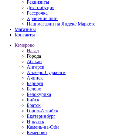
Реквизиты
Дистрибуция
Рассрочка
Хранение шин
Наш магазин на Яндекс Маркете
Магазины
Контакты
Кемерово
Назад
Города
Абакан
Ангарск
Анжеро-Судженск
Ачинск
Барнаул
Белово
Белокуриха
Бийск
Братск
Горно-Алтайск
Екатеринбург
Иркутск
Камень-на-Оби
Кемерово