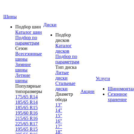
Шины
Диски
Подбор шин
Каталог шин
Подбор
Подбор по
дисков
параметрам
Каталог
Сезон
дисков
Всесезонные
Подбор по
шины
параметрам
Зимние
Тип диска
шины
Литые
Летние
диски
Услуги
шины
Стальные
Популярные
диски
Шиномонта
типоразмеры
Акции
Диаметр
Сезонное
175/65 R14
обода
хранение
185/65 R14
13"
185/65 R15
14"
195/60 R16
15"
215/65 R16
16"
225/65 R17
17"
195/65 R15
18"