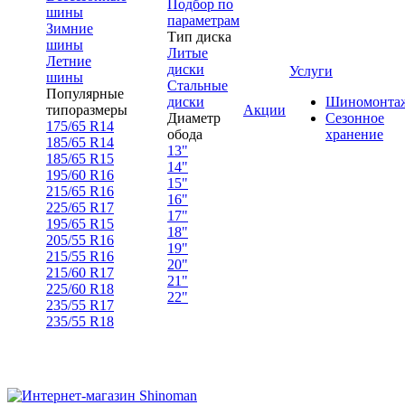
Подбор по
шины
параметрам
Зимние
Тип диска
шины
Литые
Летние
диски
Услуги
шины
Стальные
Популярные
диски
Шиномонта
типоразмеры
Акции
Диаметр
Сезонное
175/65 R14
обода
хранение
185/65 R14
13"
185/65 R15
14"
195/60 R16
15"
215/65 R16
16"
225/65 R17
17"
195/65 R15
18"
205/55 R16
19"
215/55 R16
20"
215/60 R17
21"
225/60 R18
22"
235/55 R17
235/55 R18