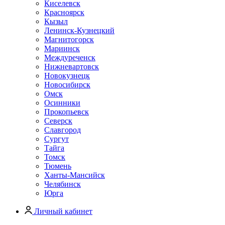
Киселевск
Красноярск
Кызыл
Ленинск-Кузнецкий
Магнитогорск
Мариинск
Междуреченск
Нижневартовск
Новокузнецк
Новосибирск
Омск
Осинники
Прокопьевск
Северск
Славгород
Сургут
Тайга
Томск
Тюмень
Ханты-Мансийск
Челябинск
Юрга
Личный кабинет