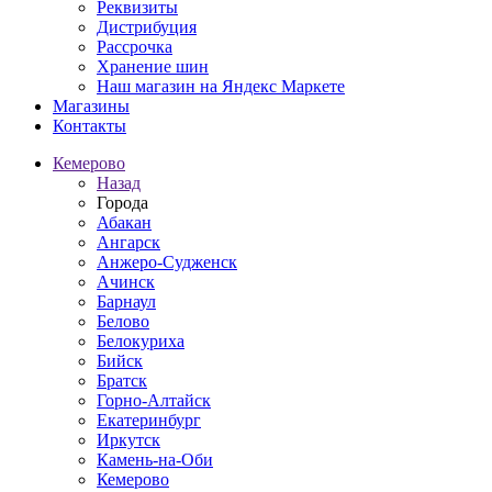
Реквизиты
Дистрибуция
Рассрочка
Хранение шин
Наш магазин на Яндекс Маркете
Магазины
Контакты
Кемерово
Назад
Города
Абакан
Ангарск
Анжеро-Судженск
Ачинск
Барнаул
Белово
Белокуриха
Бийск
Братск
Горно-Алтайск
Екатеринбург
Иркутск
Камень-на-Оби
Кемерово