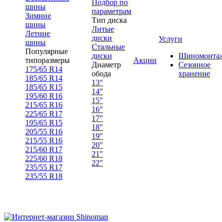
Подбор по
шины
параметрам
Зимние
Тип диска
шины
Литые
Летние
диски
Услуги
шины
Стальные
Популярные
диски
Шиномонта
типоразмеры
Акции
Диаметр
Сезонное
175/65 R14
обода
хранение
185/65 R14
13"
185/65 R15
14"
195/60 R16
15"
215/65 R16
16"
225/65 R17
17"
195/65 R15
18"
205/55 R16
19"
215/55 R16
20"
215/60 R17
21"
225/60 R18
22"
235/55 R17
235/55 R18