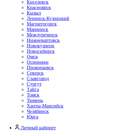
Киселевск
Красноярск
Кызыл
Ленинск-Кузнецкий
Магнитогорск
Мариинск
Междуреченск
Нижневартовск
Новокузнецк
Новосибирск
Омск
Осинники
Прокопьевск
Северск
Славгород
Сургут
Тайга
Томск
Тюмень
Ханты-Мансийск
Челябинск
Юрга
Личный кабинет