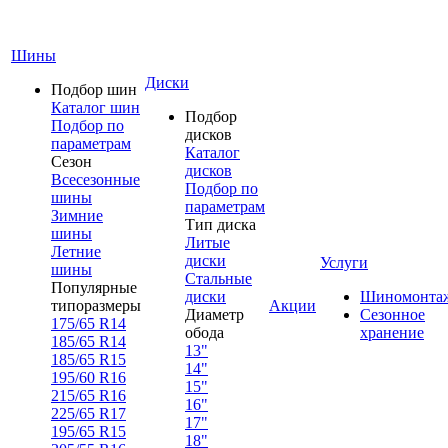
Шины
Диски
Подбор шин
Каталог шин
Подбор
Подбор по
дисков
параметрам
Каталог
Сезон
дисков
Всесезонные
Подбор по
шины
параметрам
Зимние
Тип диска
шины
Литые
Летние
диски
Услуги
шины
Стальные
Популярные
диски
Шиномонта
типоразмеры
Акции
Диаметр
Сезонное
175/65 R14
обода
хранение
185/65 R14
13"
185/65 R15
14"
195/60 R16
15"
215/65 R16
16"
225/65 R17
17"
195/65 R15
18"