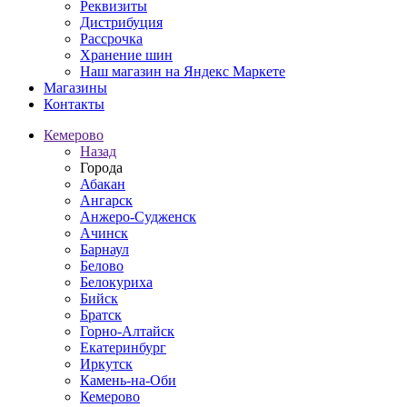
Реквизиты
Дистрибуция
Рассрочка
Хранение шин
Наш магазин на Яндекс Маркете
Магазины
Контакты
Кемерово
Назад
Города
Абакан
Ангарск
Анжеро-Судженск
Ачинск
Барнаул
Белово
Белокуриха
Бийск
Братск
Горно-Алтайск
Екатеринбург
Иркутск
Камень-на-Оби
Кемерово