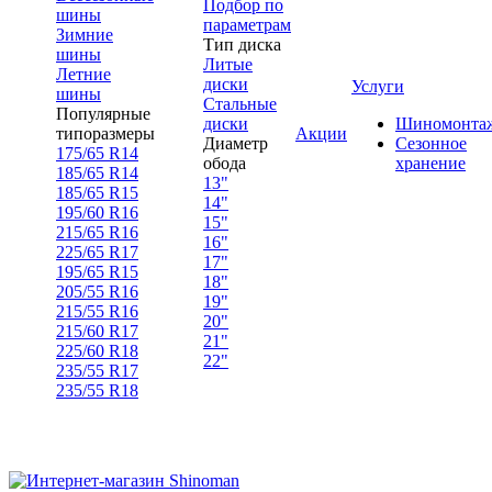
Подбор по
шины
параметрам
Зимние
Тип диска
шины
Литые
Летние
диски
Услуги
шины
Стальные
Популярные
диски
Шиномонта
типоразмеры
Акции
Диаметр
Сезонное
175/65 R14
обода
хранение
185/65 R14
13"
185/65 R15
14"
195/60 R16
15"
215/65 R16
16"
225/65 R17
17"
195/65 R15
18"
205/55 R16
19"
215/55 R16
20"
215/60 R17
21"
225/60 R18
22"
235/55 R17
235/55 R18