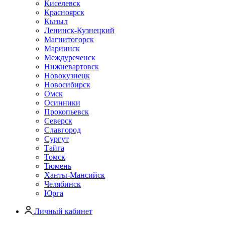
Киселевск
Красноярск
Кызыл
Ленинск-Кузнецкий
Магнитогорск
Мариинск
Междуреченск
Нижневартовск
Новокузнецк
Новосибирск
Омск
Осинники
Прокопьевск
Северск
Славгород
Сургут
Тайга
Томск
Тюмень
Ханты-Мансийск
Челябинск
Юрга
Личный кабинет