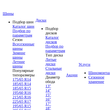
Шины
Диски
Подбор шин
Каталог шин
Подбор
Подбор по
дисков
параметрам
Каталог
Сезон
дисков
Всесезонные
Подбор по
шины
параметрам
Зимние
Тип диска
шины
Литые
Летние
диски
Услуги
шины
Стальные
Популярные
диски
Шиномонта
типоразмеры
Акции
Диаметр
Сезонное
175/65 R14
обода
хранение
185/65 R14
13"
185/65 R15
14"
195/60 R16
15"
215/65 R16
16"
225/65 R17
17"
195/65 R15
18"