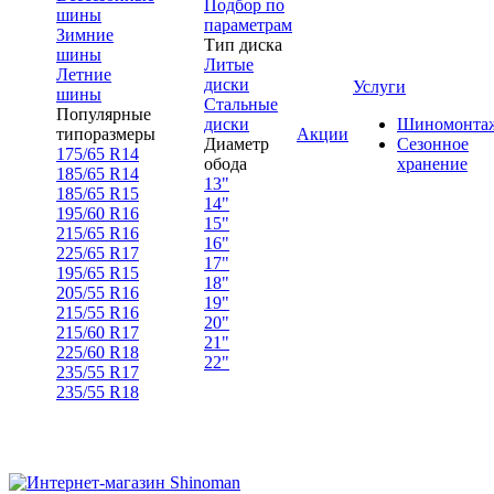
Подбор по
шины
параметрам
Зимние
Тип диска
шины
Литые
Летние
диски
Услуги
шины
Стальные
Популярные
диски
Шиномонта
типоразмеры
Акции
Диаметр
Сезонное
175/65 R14
обода
хранение
185/65 R14
13"
185/65 R15
14"
195/60 R16
15"
215/65 R16
16"
225/65 R17
17"
195/65 R15
18"
205/55 R16
19"
215/55 R16
20"
215/60 R17
21"
225/60 R18
22"
235/55 R17
235/55 R18