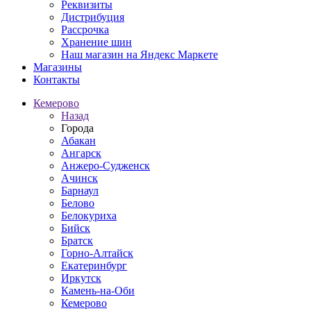
Реквизиты
Дистрибуция
Рассрочка
Хранение шин
Наш магазин на Яндекс Маркете
Магазины
Контакты
Кемерово
Назад
Города
Абакан
Ангарск
Анжеро-Судженск
Ачинск
Барнаул
Белово
Белокуриха
Бийск
Братск
Горно-Алтайск
Екатеринбург
Иркутск
Камень-на-Оби
Кемерово