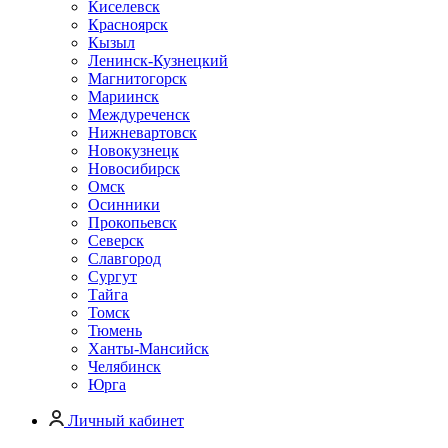
Киселевск
Красноярск
Кызыл
Ленинск-Кузнецкий
Магнитогорск
Мариинск
Междуреченск
Нижневартовск
Новокузнецк
Новосибирск
Омск
Осинники
Прокопьевск
Северск
Славгород
Сургут
Тайга
Томск
Тюмень
Ханты-Мансийск
Челябинск
Юрга
Личный кабинет