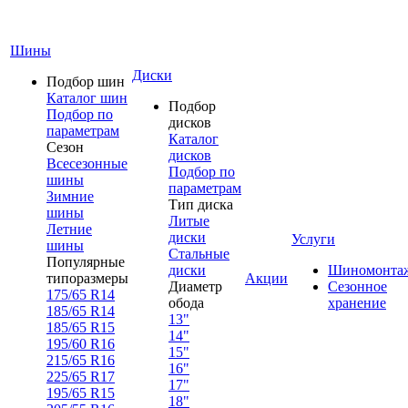
Шины
Диски
Подбор шин
Каталог шин
Подбор
Подбор по
дисков
параметрам
Каталог
Сезон
дисков
Всесезонные
Подбор по
шины
параметрам
Зимние
Тип диска
шины
Литые
Летние
диски
Услуги
шины
Стальные
Популярные
диски
Шиномонта
типоразмеры
Акции
Диаметр
Сезонное
175/65 R14
обода
хранение
185/65 R14
13"
185/65 R15
14"
195/60 R16
15"
215/65 R16
16"
225/65 R17
17"
195/65 R15
18"