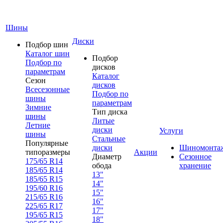
Шины
Диски
Подбор шин
Каталог шин
Подбор
Подбор по
дисков
параметрам
Каталог
Сезон
дисков
Всесезонные
Подбор по
шины
параметрам
Зимние
Тип диска
шины
Литые
Летние
диски
Услуги
шины
Стальные
Популярные
диски
Шиномонта
типоразмеры
Акции
Диаметр
Сезонное
175/65 R14
обода
хранение
185/65 R14
13"
185/65 R15
14"
195/60 R16
15"
215/65 R16
16"
225/65 R17
17"
195/65 R15
18"