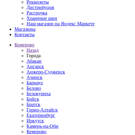
Реквизиты
Дистрибуция
Рассрочка
Хранение шин
Наш магазин на Яндекс Маркете
Магазины
Контакты
Кемерово
Назад
Города
Абакан
Ангарск
Анжеро-Судженск
Ачинск
Барнаул
Белово
Белокуриха
Бийск
Братск
Горно-Алтайск
Екатеринбург
Иркутск
Камень-на-Оби
Кемерово