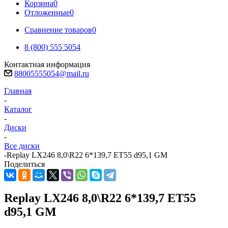
Корзина
0
Отложенные
0
Сравнение товаров
0
8 (800) 555 5054
Контактная информация
88005555054@mail.ru
Главная
-
Каталог
-
Диски
-
Все диски
-
Replay LX246 8,0\R22 6*139,7 ET55 d95,1 GM
Поделиться
Replay LX246 8,0\R22 6*139,7 ET55
d95,1 GM