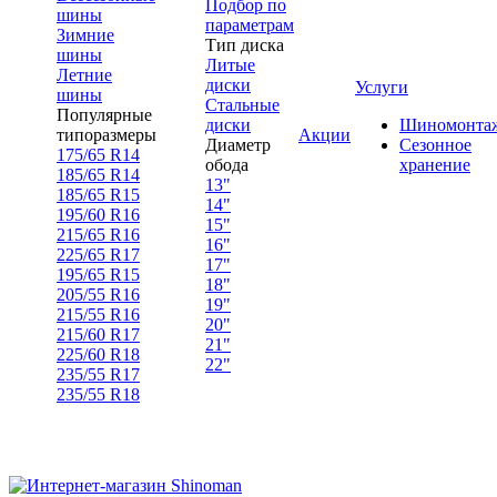
Подбор по
шины
параметрам
Зимние
Тип диска
шины
Литые
Летние
диски
Услуги
шины
Стальные
Популярные
диски
Шиномонта
типоразмеры
Акции
Диаметр
Сезонное
175/65 R14
обода
хранение
185/65 R14
13"
185/65 R15
14"
195/60 R16
15"
215/65 R16
16"
225/65 R17
17"
195/65 R15
18"
205/55 R16
19"
215/55 R16
20"
215/60 R17
21"
225/60 R18
22"
235/55 R17
235/55 R18