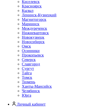
Киселевск
Красноярск
Кызыл
Ленинск-Кузнецкий
Магнитогорск
Мариинск
Междуреченск
Нижневартовск
Новокузнецк
Новосибирск
Омск
Осинники
Прокопьевск
Северск
Славгород
Сургут
Тайга
Томск
Тюмень
Ханты-Мансийск
Челябинск
Юрга
Личный кабинет