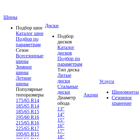
Шины
Диски
Подбор шин
Каталог шин
Подбор
Подбор по
дисков
параметрам
Каталог
Сезон
дисков
Всесезонные
Подбор по
шины
параметрам
Зимние
Тип диска
шины
Литые
Летние
диски
Услуги
шины
Стальные
Популярные
диски
Шиномонта
типоразмеры
Акции
Диаметр
Сезонное
175/65 R14
обода
хранение
185/65 R14
13"
185/65 R15
14"
195/60 R16
15"
215/65 R16
16"
225/65 R17
17"
195/65 R15
18"