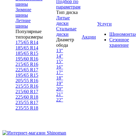
Подбор по
шины
параметрам
Зимние
Тип диска
шины
Литые
Летние
диски
Услуги
шины
Стальные
Популярные
диски
Шиномонта
типоразмеры
Акции
Диаметр
Сезонное
175/65 R14
обода
хранение
185/65 R14
13"
185/65 R15
14"
195/60 R16
15"
215/65 R16
16"
225/65 R17
17"
195/65 R15
18"
205/55 R16
19"
215/55 R16
20"
215/60 R17
21"
225/60 R18
22"
235/55 R17
235/55 R18