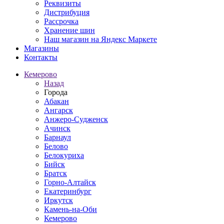
Реквизиты
Дистрибуция
Рассрочка
Хранение шин
Наш магазин на Яндекс Маркете
Магазины
Контакты
Кемерово
Назад
Города
Абакан
Ангарск
Анжеро-Судженск
Ачинск
Барнаул
Белово
Белокуриха
Бийск
Братск
Горно-Алтайск
Екатеринбург
Иркутск
Камень-на-Оби
Кемерово