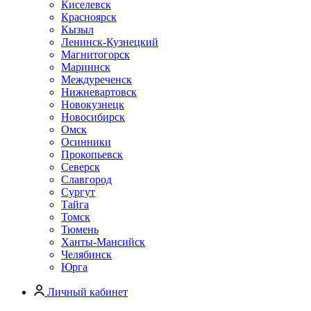
Киселевск
Красноярск
Кызыл
Ленинск-Кузнецкий
Магнитогорск
Мариинск
Междуреченск
Нижневартовск
Новокузнецк
Новосибирск
Омск
Осинники
Прокопьевск
Северск
Славгород
Сургут
Тайга
Томск
Тюмень
Ханты-Мансийск
Челябинск
Юрга
Личный кабинет