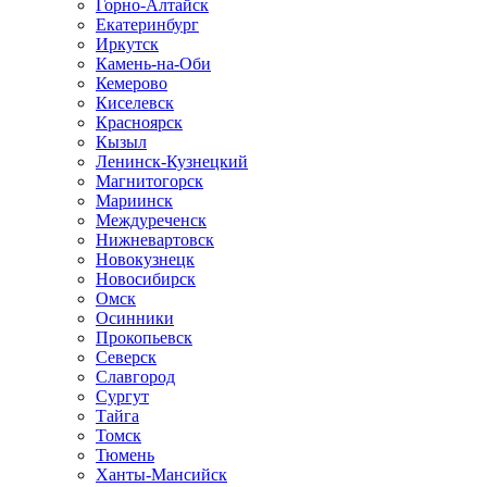
Горно-Алтайск
Екатеринбург
Иркутск
Камень-на-Оби
Кемерово
Киселевск
Красноярск
Кызыл
Ленинск-Кузнецкий
Магнитогорск
Мариинск
Междуреченск
Нижневартовск
Новокузнецк
Новосибирск
Омск
Осинники
Прокопьевск
Северск
Славгород
Сургут
Тайга
Томск
Тюмень
Ханты-Мансийск