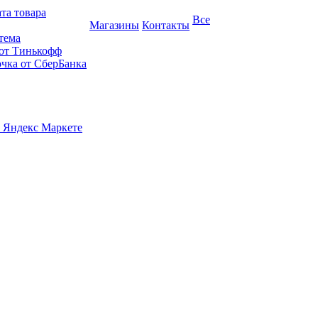
та товара
Все
Магазины
Контакты
тема
 от Тинькофф
очка от СберБанка
 Яндекс Маркете