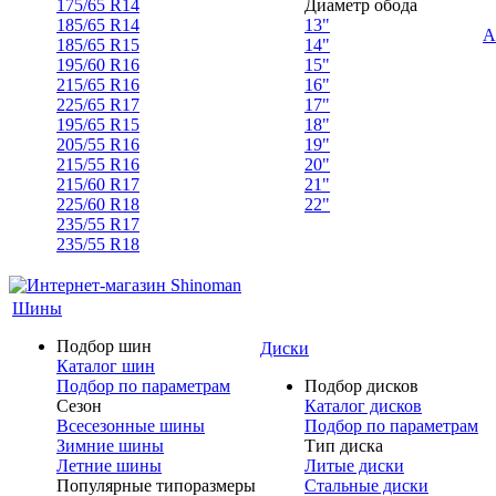
175/65 R14
Диаметр обода
185/65 R14
13"
А
185/65 R15
14"
195/60 R16
15"
215/65 R16
16"
225/65 R17
17"
195/65 R15
18"
205/55 R16
19"
215/55 R16
20"
215/60 R17
21"
225/60 R18
22"
235/55 R17
235/55 R18
Шины
Подбор шин
Диски
Каталог шин
Подбор по параметрам
Подбор дисков
Сезон
Каталог дисков
Всесезонные шины
Подбор по параметрам
Зимние шины
Тип диска
Летние шины
Литые диски
Популярные типоразмеры
Стальные диски