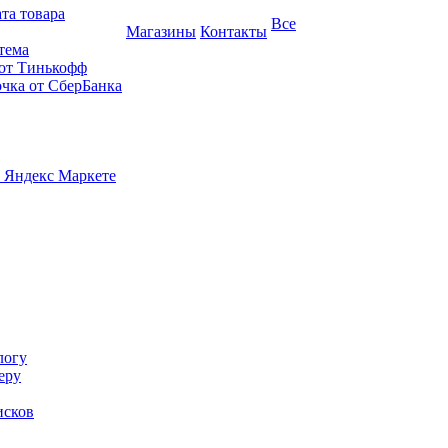
та товара
Все
Магазины
Контакты
тема
 от Тинькофф
очка от СберБанка
 Яндекс Маркете
логу
еру
исков