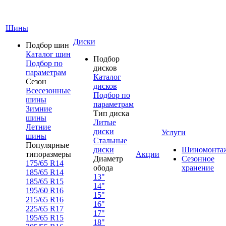
Шины
Диски
Подбор шин
Каталог шин
Подбор
Подбор по
дисков
параметрам
Каталог
Сезон
дисков
Всесезонные
Подбор по
шины
параметрам
Зимние
Тип диска
шины
Литые
Летние
диски
Услуги
шины
Стальные
Популярные
диски
Шиномонта
типоразмеры
Акции
Диаметр
Сезонное
175/65 R14
обода
хранение
185/65 R14
13"
185/65 R15
14"
195/60 R16
15"
215/65 R16
16"
225/65 R17
17"
195/65 R15
18"