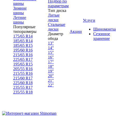
Подбор по
шины
параметрам
Зимние
Тип диска
шины
Литые
Летние
диски
Услуги
шины
Стальные
Популярные
диски
Шиномонта
типоразмеры
Акции
Диаметр
Сезонное
175/65 R14
обода
хранение
185/65 R14
13"
185/65 R15
14"
195/60 R16
15"
215/65 R16
16"
225/65 R17
17"
195/65 R15
18"
205/55 R16
19"
215/55 R16
20"
215/60 R17
21"
225/60 R18
22"
235/55 R17
235/55 R18