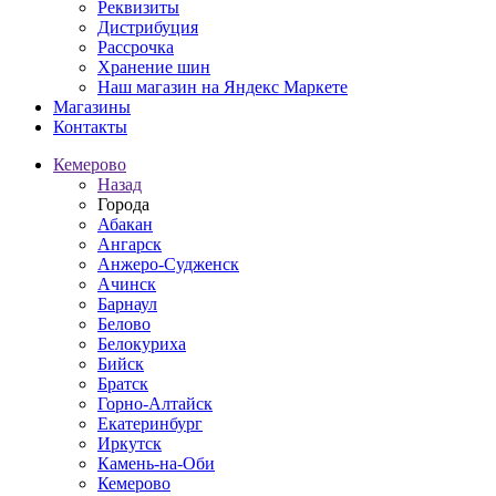
Реквизиты
Дистрибуция
Рассрочка
Хранение шин
Наш магазин на Яндекс Маркете
Магазины
Контакты
Кемерово
Назад
Города
Абакан
Ангарск
Анжеро-Судженск
Ачинск
Барнаул
Белово
Белокуриха
Бийск
Братск
Горно-Алтайск
Екатеринбург
Иркутск
Камень-на-Оби
Кемерово