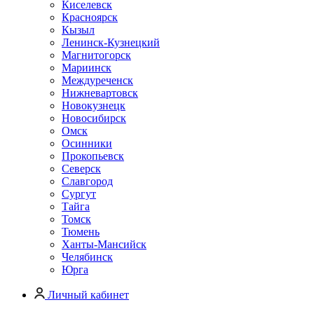
Киселевск
Красноярск
Кызыл
Ленинск-Кузнецкий
Магнитогорск
Мариинск
Междуреченск
Нижневартовск
Новокузнецк
Новосибирск
Омск
Осинники
Прокопьевск
Северск
Славгород
Сургут
Тайга
Томск
Тюмень
Ханты-Мансийск
Челябинск
Юрга
Личный кабинет