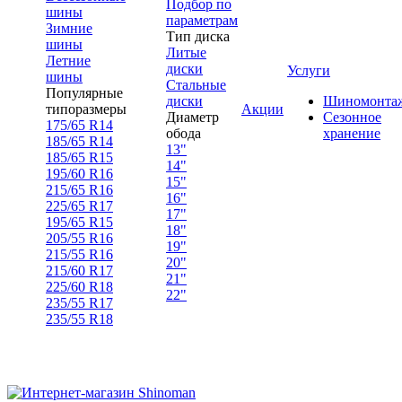
Подбор по
шины
параметрам
Зимние
Тип диска
шины
Литые
Летние
диски
Услуги
шины
Стальные
Популярные
диски
Шиномонта
типоразмеры
Акции
Диаметр
Сезонное
175/65 R14
обода
хранение
185/65 R14
13"
185/65 R15
14"
195/60 R16
15"
215/65 R16
16"
225/65 R17
17"
195/65 R15
18"
205/55 R16
19"
215/55 R16
20"
215/60 R17
21"
225/60 R18
22"
235/55 R17
235/55 R18