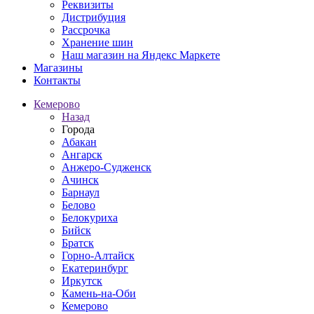
Реквизиты
Дистрибуция
Рассрочка
Хранение шин
Наш магазин на Яндекс Маркете
Магазины
Контакты
Кемерово
Назад
Города
Абакан
Ангарск
Анжеро-Судженск
Ачинск
Барнаул
Белово
Белокуриха
Бийск
Братск
Горно-Алтайск
Екатеринбург
Иркутск
Камень-на-Оби
Кемерово