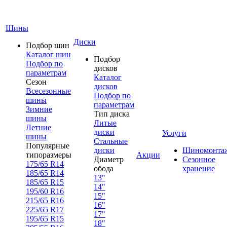
Шины
Диски
Подбор шин
Каталог шин
Подбор
Подбор по
дисков
параметрам
Каталог
Сезон
дисков
Всесезонные
Подбор по
шины
параметрам
Зимние
Тип диска
шины
Литые
Летние
диски
Услуги
шины
Стальные
Популярные
диски
Шиномонта
типоразмеры
Акции
Диаметр
Сезонное
175/65 R14
обода
хранение
185/65 R14
13"
185/65 R15
14"
195/60 R16
15"
215/65 R16
16"
225/65 R17
17"
195/65 R15
18"