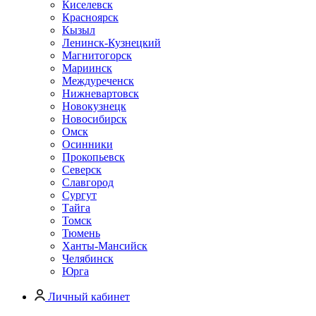
Киселевск
Красноярск
Кызыл
Ленинск-Кузнецкий
Магнитогорск
Мариинск
Междуреченск
Нижневартовск
Новокузнецк
Новосибирск
Омск
Осинники
Прокопьевск
Северск
Славгород
Сургут
Тайга
Томск
Тюмень
Ханты-Мансийск
Челябинск
Юрга
Личный кабинет