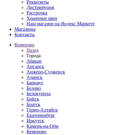
Реквизиты
Дистрибуция
Рассрочка
Хранение шин
Наш магазин на Яндекс Маркете
Магазины
Контакты
Кемерово
Назад
Города
Абакан
Ангарск
Анжеро-Судженск
Ачинск
Барнаул
Белово
Белокуриха
Бийск
Братск
Горно-Алтайск
Екатеринбург
Иркутск
Камень-на-Оби
Кемерово