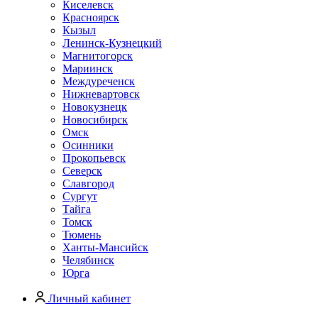
Киселевск
Красноярск
Кызыл
Ленинск-Кузнецкий
Магнитогорск
Мариинск
Междуреченск
Нижневартовск
Новокузнецк
Новосибирск
Омск
Осинники
Прокопьевск
Северск
Славгород
Сургут
Тайга
Томск
Тюмень
Ханты-Мансийск
Челябинск
Юрга
Личный кабинет