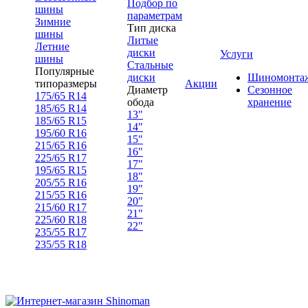
Подбор по
шины
параметрам
Зимние
Тип диска
шины
Литые
Летние
диски
Услуги
шины
Стальные
Популярные
диски
Шиномонта
типоразмеры
Акции
Диаметр
Сезонное
175/65 R14
обода
хранение
185/65 R14
13"
185/65 R15
14"
195/60 R16
15"
215/65 R16
16"
225/65 R17
17"
195/65 R15
18"
205/55 R16
19"
215/55 R16
20"
215/60 R17
21"
225/60 R18
22"
235/55 R17
235/55 R18