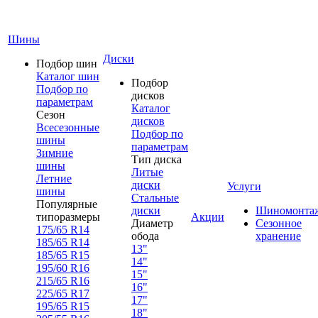
Шины
Диски
Подбор шин
Каталог шин
Подбор
Подбор по
дисков
параметрам
Каталог
Сезон
дисков
Всесезонные
Подбор по
шины
параметрам
Зимние
Тип диска
шины
Литые
Летние
диски
Услуги
шины
Стальные
Популярные
диски
Шиномонта
типоразмеры
Акции
Диаметр
Сезонное
175/65 R14
обода
хранение
185/65 R14
13"
185/65 R15
14"
195/60 R16
15"
215/65 R16
16"
225/65 R17
17"
195/65 R15
18"