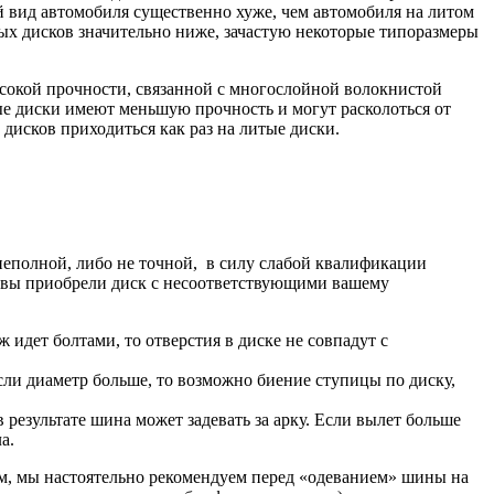
й вид автомобиля существенно хуже, чем автомобиля на литом
ных дисков значительно ниже, зачастую некоторые типоразмеры
ысокой прочности, связанной с многослойной волокнистой
ые диски имеют меньшую прочность и могут расколоться от
дисков приходиться как раз на литые диски.
неполной, либо не точной, в силу слабой квалификации
и вы приобрели диск с несоответствующими вашему
 идет болтами, то отверстия в диске не совпадут с
если диаметр больше, то возможно биение ступицы по диску,
 результате шина может задевать за арку. Если вылет больше
а.
ам, мы настоятельно рекомендуем перед «одеванием» шины на