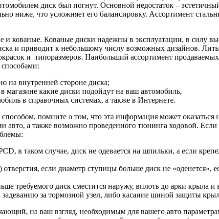
втомобилем диск был погнут. Основной недостаток – эстетичны
ельно ниже, что усложняет его балансировку. Ассортимент сталь
ые и кованые. Кованые диски надежны в эксплуатации, в силу в
диска и приводит к небольшому числу возможных дизайнов. Лит
покрасок и типоразмеров. Наибольший ассортимент продаваемых 
 способами:
но на внутренней стороне диска;
 в магазине какие диски подойдут на ваш автомобиль,
биль в справочных системах, а также в Интернете.
способом, помните о том, что эта информация может оказаться 
ции авто, а также возможно проведенного тюнинга ходовой. Есл
облемы:
, в таком случае, диск не одевается на шпильки, а если крепеж
 отверстия, если диаметр ступицы больше диск не «оденется», 
ьше требуемого диск сместится наружу, вплоть до арки крыла и в
к задеванию за тормозной узел, либо касание шиной защиты крыл
чающий, на ваш взгляд, необходимым для вашего авто параметр