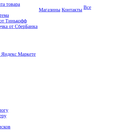
та товара
Все
Магазины
Контакты
тема
 от Тинькофф
очка от СберБанка
 Яндекс Маркете
логу
еру
исков