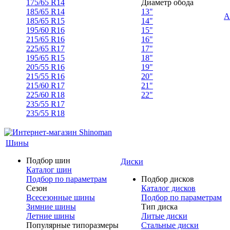
175/65 R14
Диаметр обода
185/65 R14
13"
А
185/65 R15
14"
195/60 R16
15"
215/65 R16
16"
225/65 R17
17"
195/65 R15
18"
205/55 R16
19"
215/55 R16
20"
215/60 R17
21"
225/60 R18
22"
235/55 R17
235/55 R18
Шины
Подбор шин
Диски
Каталог шин
Подбор по параметрам
Подбор дисков
Сезон
Каталог дисков
Всесезонные шины
Подбор по параметрам
Зимние шины
Тип диска
Летние шины
Литые диски
Популярные типоразмеры
Стальные диски