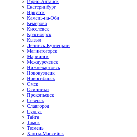
Горно-Алтайск
Екатеринбург
Иркутск
Камень-на-Оби
Кемерово
Киселевск
Красноярск
Кызыл
Ленинск-Кузнецкий
Магнитогорск
Мариинск
Междуреченск
Нижневартовск
Новокузнецк
Новосибирск
Омск
Осинники
Прокопьевск
Северск
Славгород
Сургут
Тайга
Томск
Тюмень
Ханты-Мансийск