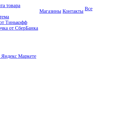
та товара
Все
Магазины
Контакты
тема
 от Тинькофф
очка от СберБанка
 Яндекс Маркете