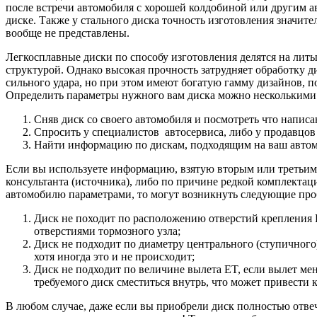
после встречи автомобиля с хорошей колдобиной или другим а
диске. Также у стального диска точность изготовления значит
вообще не представлены.
Легкосплавные диски по способу изготовления делятся на лит
структурой. Однако высокая прочность затрудняет обработку 
сильного удара, но при этом имеют богатую гамму дизайнов, 
Определить параметры нужного вам диска можно несколькими
Сняв диск со своего автомобиля и посмотреть что написа
Спросить у специалистов автосервиса, либо у продавцов
Найти информацию по дискам, подходящим на ваш автомо
Если вы используете информацию, взятую вторым или третьим 
консультанта (источника), либо по причине редкой комплекта
автомобилю параметрами, то могут возникнуть следующие пр
Диск не походит по расположению отверстий крепления PCD
отверстиями тормозного узла;
Диск не подходит по диаметру центрального (ступичного)
хотя иногда это и не происходит;
Диск не подходит по величине вылета ET, если вылет мен
требуемого диск сместиться внутрь, что может привести 
В любом случае, даже если вы приобрели диск полностью отве