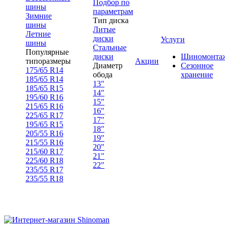
Подбор по
шины
параметрам
Зимние
Тип диска
шины
Литые
Летние
диски
Услуги
шины
Стальные
Популярные
диски
Шиномонта
типоразмеры
Акции
Диаметр
Сезонное
175/65 R14
обода
хранение
185/65 R14
13"
185/65 R15
14"
195/60 R16
15"
215/65 R16
16"
225/65 R17
17"
195/65 R15
18"
205/55 R16
19"
215/55 R16
20"
215/60 R17
21"
225/60 R18
22"
235/55 R17
235/55 R18