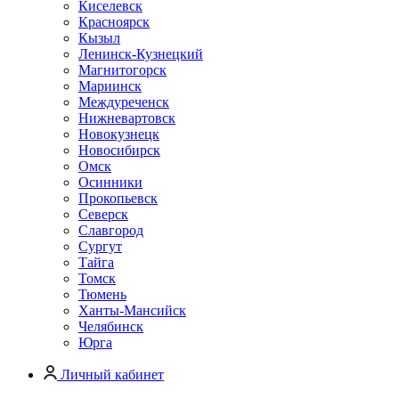
Киселевск
Красноярск
Кызыл
Ленинск-Кузнецкий
Магнитогорск
Мариинск
Междуреченск
Нижневартовск
Новокузнецк
Новосибирск
Омск
Осинники
Прокопьевск
Северск
Славгород
Сургут
Тайга
Томск
Тюмень
Ханты-Мансийск
Челябинск
Юрга
Личный кабинет