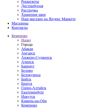
Реквизиты
Дистрибуция
Рассрочка
Хранение шин
Наш магазин на Яндекс Маркете
Магазины
Контакты
Кемерово
Назад
Города
Абакан
Ангарск
Анжеро-Судженск
Ачинск
Барнаул
Белово
Белокуриха
Бийск
Братск
Горно-Алтайск
Екатеринбург
Иркутск
Камень-на-Оби
Кемерово