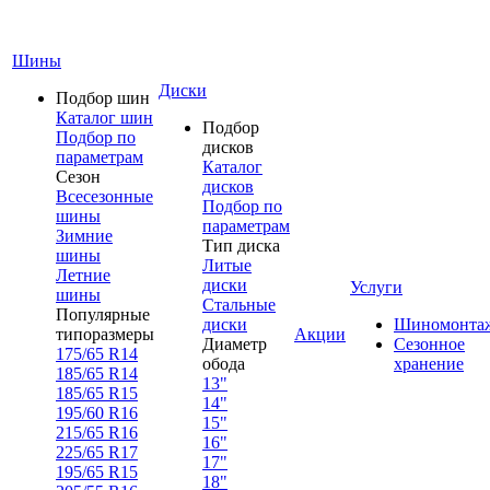
Шины
Диски
Подбор шин
Каталог шин
Подбор
Подбор по
дисков
параметрам
Каталог
Сезон
дисков
Всесезонные
Подбор по
шины
параметрам
Зимние
Тип диска
шины
Литые
Летние
диски
Услуги
шины
Стальные
Популярные
диски
Шиномонта
типоразмеры
Акции
Диаметр
Сезонное
175/65 R14
обода
хранение
185/65 R14
13"
185/65 R15
14"
195/60 R16
15"
215/65 R16
16"
225/65 R17
17"
195/65 R15
18"