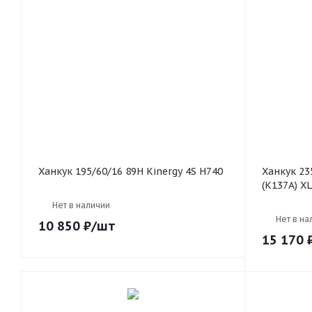
Ханкук 195/60/16 89H Kinergy 4S H740
Ханкук 235/50/18 101Y Ventus evo SUV
(K137A) XL
Нет в наличии
Нет в на
10 850
₽
/шт
15 170