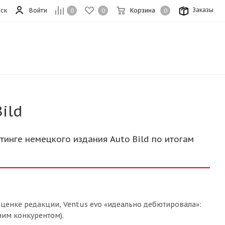
Заказы
ск
Войти
Корзина
0
0
0
ild
тинге немецкого издания Auto Bild по итогам
оценке редакции, Ventus evo «идеально дебютировала»:
ним конкурентом).