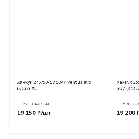
Ханкук 245/50/18 104Y Ventus evo
Ханкук 255/55/19 111W Ventus evo
(K137) XL
SUV (K137
Нет в наличии
Нет в на
19 150
₽
/шт
19 200