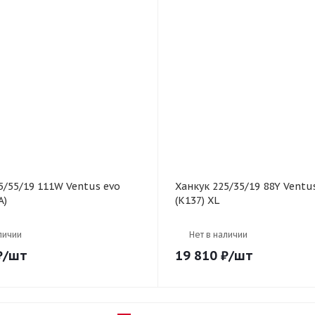
Ханкук 225/35/19 88Y Ventus evo
A)
(K137) XL
личии
Нет в наличии
₽
/шт
19 810
₽
/шт