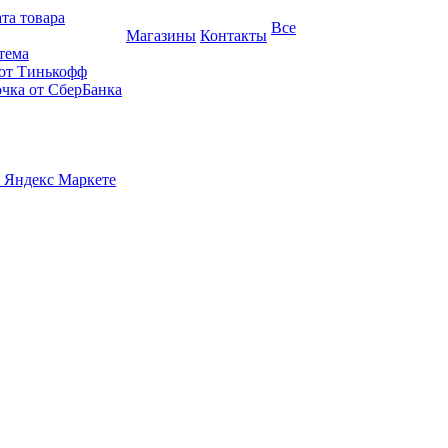
та товара
Все
Магазины
Контакты
тема
 от Тинькофф
очка от СберБанка
 Яндекс Маркете