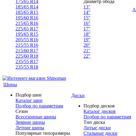
175/65 R14
Диаметр обода
185/65 R14
13"
А
185/65 R15
14"
195/60 R16
15"
215/65 R16
16"
225/65 R17
17"
195/65 R15
18"
205/55 R16
19"
215/55 R16
20"
215/60 R17
21"
225/60 R18
22"
235/55 R17
235/55 R18
Шины
Подбор шин
Диски
Каталог шин
Подбор по параметрам
Подбор дисков
Сезон
Каталог дисков
Всесезонные шины
Подбор по параметрам
Зимние шины
Тип диска
Летние шины
Литые диски
Популярные типоразмеры
Стальные диски