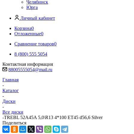
Челябинск
Юрга
Личный кабинет
Корзина
0
Отложенные
0
Сравнение товаров
0
8 (800) 555 5054
Контактная информация
88005555054@mail.ru
Главная
-
Каталог
-
Диски
-
Все диски
-
TREBL 52A45A 5,0\R13 4*100 ET45 d56,6 Silver
Поделиться