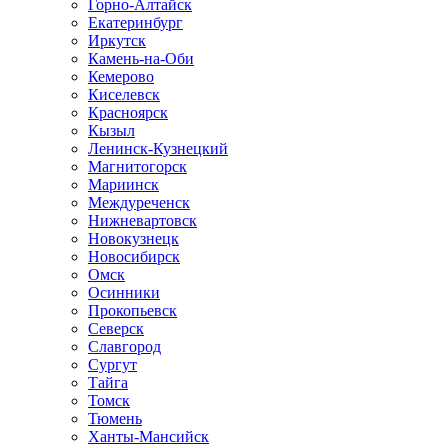
Горно-Алтайск
Екатеринбург
Иркутск
Камень-на-Оби
Кемерово
Киселевск
Красноярск
Кызыл
Ленинск-Кузнецкий
Магнитогорск
Мариинск
Междуреченск
Нижневартовск
Новокузнецк
Новосибирск
Омск
Осинники
Прокопьевск
Северск
Славгород
Сургут
Тайга
Томск
Тюмень
Ханты-Мансийск