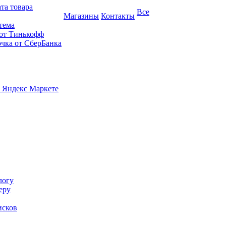
та товара
Все
Магазины
Контакты
тема
 от Тинькофф
очка от СберБанка
 Яндекс Маркете
логу
еру
исков