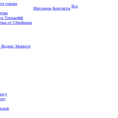
та товара
Все
Магазины
Контакты
тема
 от Тинькофф
очка от СберБанка
 Яндекс Маркете
логу
еру
исков