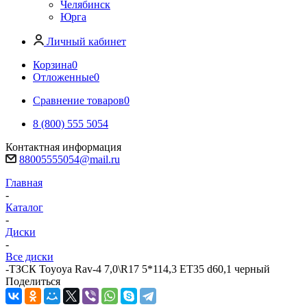
Челябинск
Юрга
Личный кабинет
Корзина
0
Отложенные
0
Сравнение товаров
0
8 (800) 555 5054
Контактная информация
88005555054@mail.ru
Главная
-
Каталог
-
Диски
-
Все диски
-
ТЗСК Toyoya Rav-4 7,0\R17 5*114,3 ET35 d60,1 черный
Поделиться