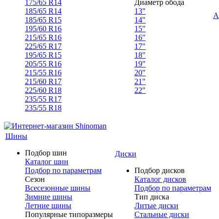
175/65 R14
Диаметр обода
185/65 R14
13"
А
185/65 R15
14"
195/60 R16
15"
215/65 R16
16"
225/65 R17
17"
195/65 R15
18"
205/55 R16
19"
215/55 R16
20"
215/60 R17
21"
225/60 R18
22"
235/55 R17
235/55 R18
Шины
Подбор шин
Диски
Каталог шин
Подбор по параметрам
Подбор дисков
Сезон
Каталог дисков
Всесезонные шины
Подбор по параметрам
Зимние шины
Тип диска
Летние шины
Литые диски
Популярные типоразмеры
Стальные диски