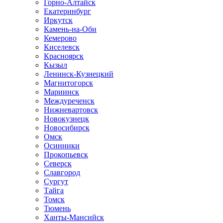
Горно-Алтайск
Екатеринбург
Иркутск
Камень-на-Оби
Кемерово
Киселевск
Красноярск
Кызыл
Ленинск-Кузнецкий
Магнитогорск
Мариинск
Междуреченск
Нижневартовск
Новокузнецк
Новосибирск
Омск
Осинники
Прокопьевск
Северск
Славгород
Сургут
Тайга
Томск
Тюмень
Ханты-Мансийск