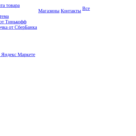
та товара
Все
Магазины
Контакты
тема
 от Тинькофф
очка от СберБанка
 Яндекс Маркете