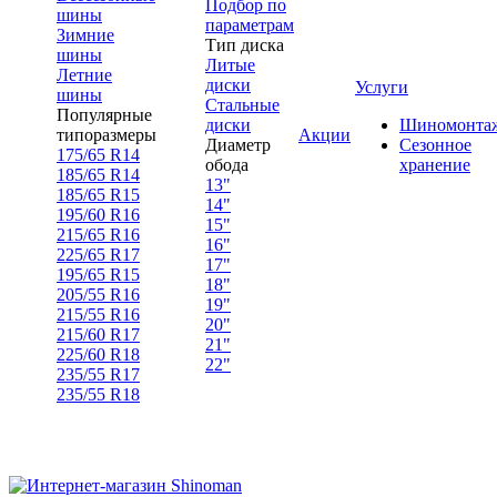
Подбор по
шины
параметрам
Зимние
Тип диска
шины
Литые
Летние
диски
Услуги
шины
Стальные
Популярные
диски
Шиномонта
типоразмеры
Акции
Диаметр
Сезонное
175/65 R14
обода
хранение
185/65 R14
13"
185/65 R15
14"
195/60 R16
15"
215/65 R16
16"
225/65 R17
17"
195/65 R15
18"
205/55 R16
19"
215/55 R16
20"
215/60 R17
21"
225/60 R18
22"
235/55 R17
235/55 R18