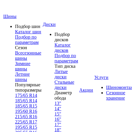
Шины
Диски
Подбор шин
Каталог шин
Подбор
Подбор по
дисков
параметрам
Каталог
Сезон
дисков
Всесезонные
Подбор по
шины
параметрам
Зимние
Тип диска
шины
Литые
Летние
диски
Услуги
шины
Стальные
Популярные
диски
Шиномонта
типоразмеры
Акции
Диаметр
Сезонное
175/65 R14
обода
хранение
185/65 R14
13"
185/65 R15
14"
195/60 R16
15"
215/65 R16
16"
225/65 R17
17"
195/65 R15
18"