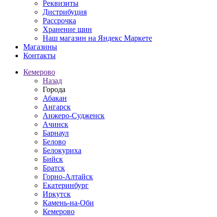
Реквизиты
Дистрибуция
Рассрочка
Хранение шин
Наш магазин на Яндекс Маркете
Магазины
Контакты
Кемерово
Назад
Города
Абакан
Ангарск
Анжеро-Судженск
Ачинск
Барнаул
Белово
Белокуриха
Бийск
Братск
Горно-Алтайск
Екатеринбург
Иркутск
Камень-на-Оби
Кемерово