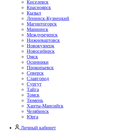
Киселевск
Красноярск
Кызыл
Ленинск-Кузнецкий
Магнитогорск
Мариинск
Междуреченск
Нижневартовск
Новокузнецк
Новосибирск
Омск
Осинники
Прокопьевск
Северск
Славгород
Сургут
Тайга
Томск
Тюмень
Ханты-Мансийск
Челябинск
Юрга
Личный кабинет