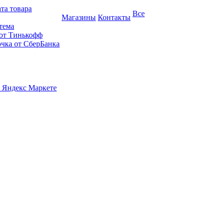
та товара
Все
Магазины
Контакты
тема
 от Тинькофф
очка от СберБанка
 Яндекс Маркете