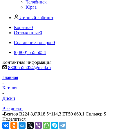
Челябинск
Юрга
Личный кабинет
Корзина
0
Отложенные
0
Сравнение товаров
0
8 (800) 555 5054
Контактная информация
88005555054@mail.ru
Главная
-
Каталог
-
Диски
-
Все диски
-
Вектор B224 8,0\R18 5*114,3 ET50 d60,1 Сильвер S
Поделиться