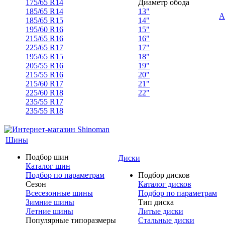
175/65 R14
Диаметр обода
185/65 R14
13"
А
185/65 R15
14"
195/60 R16
15"
215/65 R16
16"
225/65 R17
17"
195/65 R15
18"
205/55 R16
19"
215/55 R16
20"
215/60 R17
21"
225/60 R18
22"
235/55 R17
235/55 R18
Шины
Подбор шин
Диски
Каталог шин
Подбор по параметрам
Подбор дисков
Сезон
Каталог дисков
Всесезонные шины
Подбор по параметрам
Зимние шины
Тип диска
Летние шины
Литые диски
Популярные типоразмеры
Стальные диски