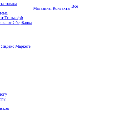
та товара
Все
Магазины
Контакты
тема
 от Тинькофф
очка от СберБанка
 Яндекс Маркете
логу
еру
исков