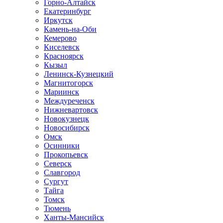
Горно-Алтайск
Екатеринбург
Иркутск
Камень-на-Оби
Кемерово
Киселевск
Красноярск
Кызыл
Ленинск-Кузнецкий
Магнитогорск
Мариинск
Междуреченск
Нижневартовск
Новокузнецк
Новосибирск
Омск
Осинники
Прокопьевск
Северск
Славгород
Сургут
Тайга
Томск
Тюмень
Ханты-Мансийск