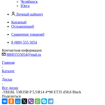
Челябинск
Юрга
Личный кабинет
Корзина
0
Отложенные
0
Сравнение товаров
0
8 (800) 555 5054
Контактная информация
88005555054@mail.ru
Главная
-
Каталог
-
Диски
-
Все диски
-
TREBL 53B35B P 5,5\R14 4*98 ET35 d58,6 Black
Поделиться