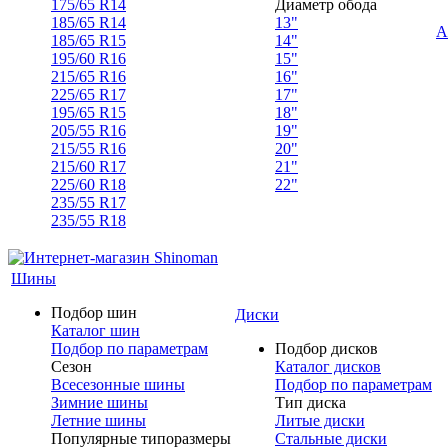
175/65 R14
Диаметр обода
185/65 R14
13"
А
185/65 R15
14"
195/60 R16
15"
215/65 R16
16"
225/65 R17
17"
195/65 R15
18"
205/55 R16
19"
215/55 R16
20"
215/60 R17
21"
225/60 R18
22"
235/55 R17
235/55 R18
Шины
Подбор шин
Диски
Каталог шин
Подбор по параметрам
Подбор дисков
Сезон
Каталог дисков
Всесезонные шины
Подбор по параметрам
Зимние шины
Тип диска
Летние шины
Литые диски
Популярные типоразмеры
Стальные диски