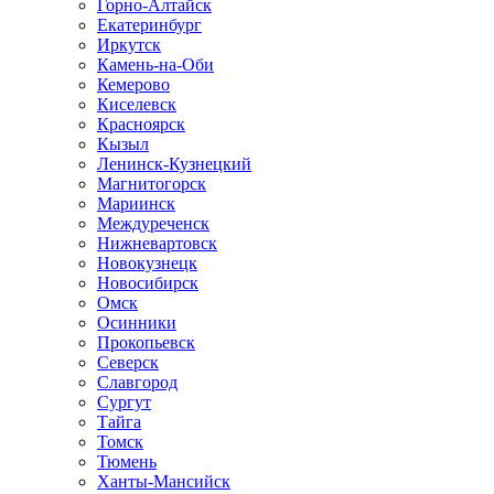
Горно-Алтайск
Екатеринбург
Иркутск
Камень-на-Оби
Кемерово
Киселевск
Красноярск
Кызыл
Ленинск-Кузнецкий
Магнитогорск
Мариинск
Междуреченск
Нижневартовск
Новокузнецк
Новосибирск
Омск
Осинники
Прокопьевск
Северск
Славгород
Сургут
Тайга
Томск
Тюмень
Ханты-Мансийск