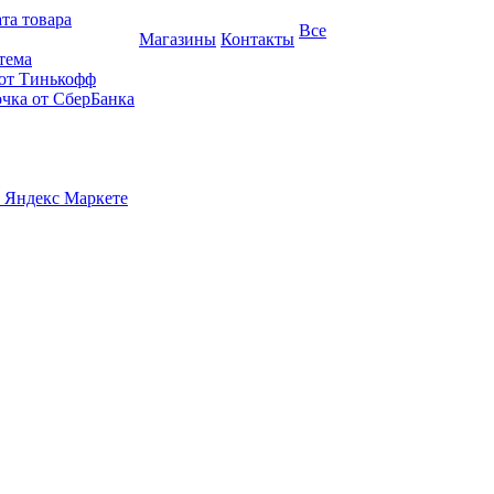
та товара
Все
Магазины
Контакты
тема
 от Тинькофф
очка от СберБанка
 Яндекс Маркете