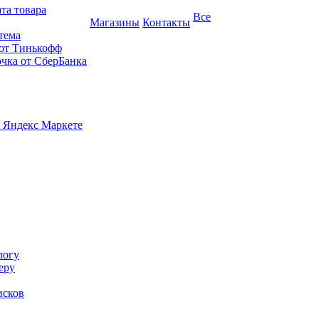
та товара
Все
Магазины
Контакты
тема
 от Тинькофф
очка от СберБанка
 Яндекс Маркете
логу
еру
исков