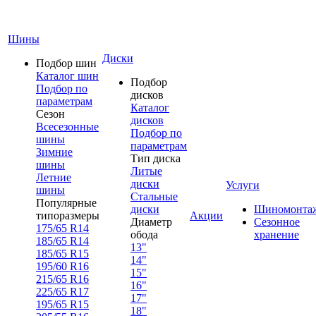
Шины
Диски
Подбор шин
Каталог шин
Подбор
Подбор по
дисков
параметрам
Каталог
Сезон
дисков
Всесезонные
Подбор по
шины
параметрам
Зимние
Тип диска
шины
Литые
Летние
диски
Услуги
шины
Стальные
Популярные
диски
Шиномонта
типоразмеры
Акции
Диаметр
Сезонное
175/65 R14
обода
хранение
185/65 R14
13"
185/65 R15
14"
195/60 R16
15"
215/65 R16
16"
225/65 R17
17"
195/65 R15
18"