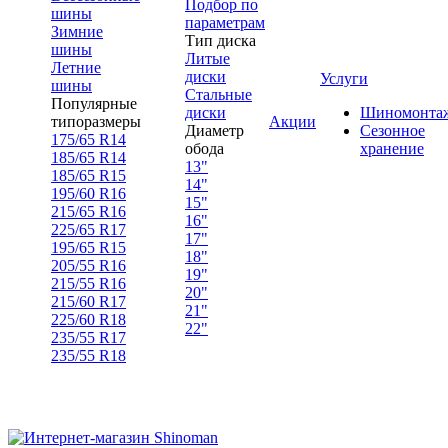
Подбор по
шины
параметрам
Зимние
Тип диска
шины
Литые
Летние
диски
Услуги
шины
Стальные
Популярные
диски
Шиномонта
типоразмеры
Акции
Диаметр
Сезонное
175/65 R14
обода
хранение
185/65 R14
13"
185/65 R15
14"
195/60 R16
15"
215/65 R16
16"
225/65 R17
17"
195/65 R15
18"
205/55 R16
19"
215/55 R16
20"
215/60 R17
21"
225/60 R18
22"
235/55 R17
235/55 R18