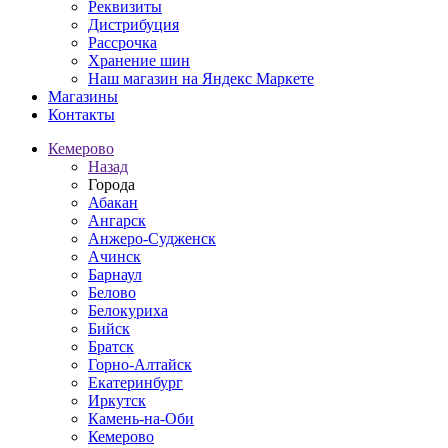
Реквизиты
Дистрибуция
Рассрочка
Хранение шин
Наш магазин на Яндекс Маркете
Магазины
Контакты
Кемерово
Назад
Города
Абакан
Ангарск
Анжеро-Судженск
Ачинск
Барнаул
Белово
Белокуриха
Бийск
Братск
Горно-Алтайск
Екатеринбург
Иркутск
Камень-на-Оби
Кемерово