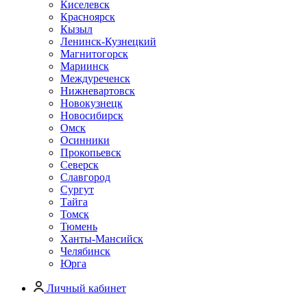
Киселевск
Красноярск
Кызыл
Ленинск-Кузнецкий
Магнитогорск
Мариинск
Междуреченск
Нижневартовск
Новокузнецк
Новосибирск
Омск
Осинники
Прокопьевск
Северск
Славгород
Сургут
Тайга
Томск
Тюмень
Ханты-Мансийск
Челябинск
Юрга
Личный кабинет