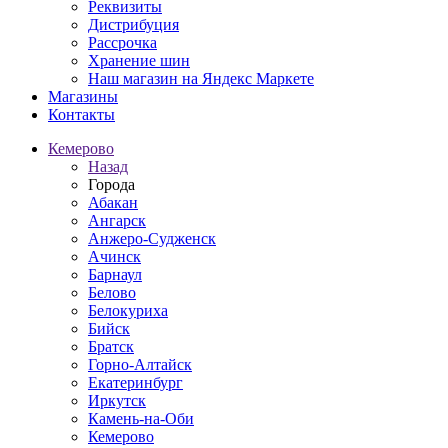
Реквизиты
Дистрибуция
Рассрочка
Хранение шин
Наш магазин на Яндекс Маркете
Магазины
Контакты
Кемерово
Назад
Города
Абакан
Ангарск
Анжеро-Судженск
Ачинск
Барнаул
Белово
Белокуриха
Бийск
Братск
Горно-Алтайск
Екатеринбург
Иркутск
Камень-на-Оби
Кемерово