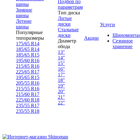
Подбор по
шины
параметрам
Зимние
Тип диска
шины
Литые
Летние
диски
Услуги
шины
Стальные
Популярные
диски
Шиномонта
типоразмеры
Акции
Диаметр
Сезонное
175/65 R14
обода
хранение
185/65 R14
13"
185/65 R15
14"
195/60 R16
15"
215/65 R16
16"
225/65 R17
17"
195/65 R15
18"
205/55 R16
19"
215/55 R16
20"
215/60 R17
21"
225/60 R18
22"
235/55 R17
235/55 R18