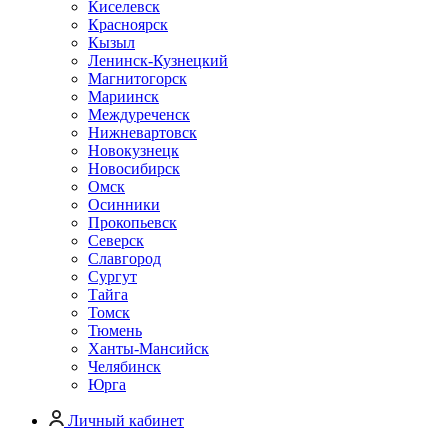
Киселевск
Красноярск
Кызыл
Ленинск-Кузнецкий
Магнитогорск
Мариинск
Междуреченск
Нижневартовск
Новокузнецк
Новосибирск
Омск
Осинники
Прокопьевск
Северск
Славгород
Сургут
Тайга
Томск
Тюмень
Ханты-Мансийск
Челябинск
Юрга
Личный кабинет