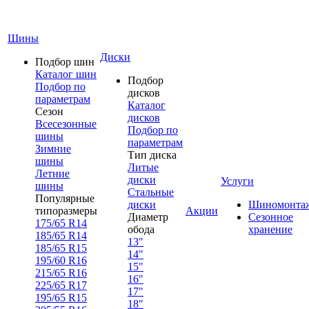
Шины
Диски
Подбор шин
Каталог шин
Подбор
Подбор по
дисков
параметрам
Каталог
Сезон
дисков
Всесезонные
Подбор по
шины
параметрам
Зимние
Тип диска
шины
Литые
Летние
диски
Услуги
шины
Стальные
Популярные
диски
Шиномонта
типоразмеры
Акции
Диаметр
Сезонное
175/65 R14
обода
хранение
185/65 R14
13"
185/65 R15
14"
195/60 R16
15"
215/65 R16
16"
225/65 R17
17"
195/65 R15
18"