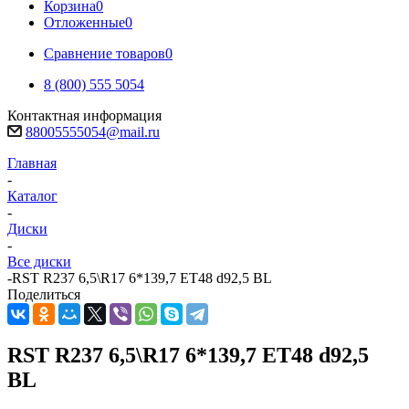
Корзина
0
Отложенные
0
Сравнение товаров
0
8 (800) 555 5054
Контактная информация
88005555054@mail.ru
Главная
-
Каталог
-
Диски
-
Все диски
-
RST R237 6,5\R17 6*139,7 ET48 d92,5 BL
Поделиться
RST R237 6,5\R17 6*139,7 ET48 d92,5
BL