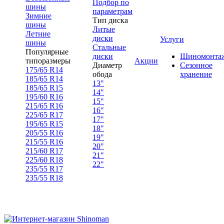
Подбор по
шины
параметрам
Зимние
Тип диска
шины
Литые
Летние
диски
Услуги
шины
Стальные
Популярные
диски
Шиномонта
типоразмеры
Акции
Диаметр
Сезонное
175/65 R14
обода
хранение
185/65 R14
13"
185/65 R15
14"
195/60 R16
15"
215/65 R16
16"
225/65 R17
17"
195/65 R15
18"
205/55 R16
19"
215/55 R16
20"
215/60 R17
21"
225/60 R18
22"
235/55 R17
235/55 R18