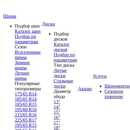
Шины
Диски
Подбор шин
Каталог шин
Подбор
Подбор по
дисков
параметрам
Каталог
Сезон
дисков
Всесезонные
Подбор по
шины
параметрам
Зимние
Тип диска
шины
Литые
Летние
диски
Услуги
шины
Стальные
Популярные
диски
Шиномонта
типоразмеры
Акции
Диаметр
Сезонное
175/65 R14
обода
хранение
185/65 R14
13"
185/65 R15
14"
195/60 R16
15"
215/65 R16
16"
225/65 R17
17"
195/65 R15
18"