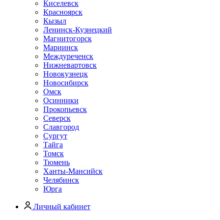
Киселевск
Красноярск
Кызыл
Ленинск-Кузнецкий
Магнитогорск
Мариинск
Междуреченск
Нижневартовск
Новокузнецк
Новосибирск
Омск
Осинники
Прокопьевск
Северск
Славгород
Сургут
Тайга
Томск
Тюмень
Ханты-Мансийск
Челябинск
Юрга
Личный кабинет