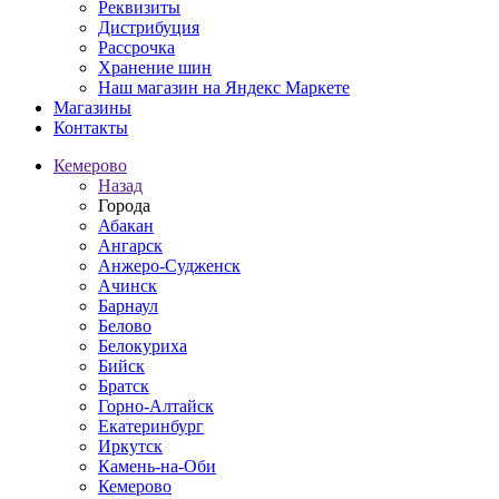
Реквизиты
Дистрибуция
Рассрочка
Хранение шин
Наш магазин на Яндекс Маркете
Магазины
Контакты
Кемерово
Назад
Города
Абакан
Ангарск
Анжеро-Судженск
Ачинск
Барнаул
Белово
Белокуриха
Бийск
Братск
Горно-Алтайск
Екатеринбург
Иркутск
Камень-на-Оби
Кемерово