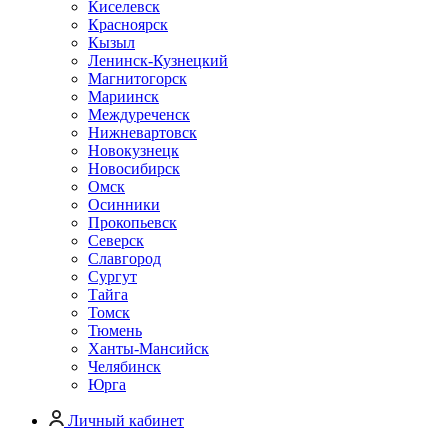
Киселевск
Красноярск
Кызыл
Ленинск-Кузнецкий
Магнитогорск
Мариинск
Междуреченск
Нижневартовск
Новокузнецк
Новосибирск
Омск
Осинники
Прокопьевск
Северск
Славгород
Сургут
Тайга
Томск
Тюмень
Ханты-Мансийск
Челябинск
Юрга
Личный кабинет