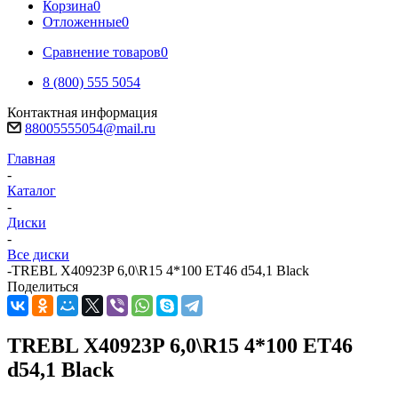
Корзина
0
Отложенные
0
Сравнение товаров
0
8 (800) 555 5054
Контактная информация
88005555054@mail.ru
Главная
-
Каталог
-
Диски
-
Все диски
-
TREBL X40923P 6,0\R15 4*100 ET46 d54,1 Black
Поделиться
TREBL X40923P 6,0\R15 4*100 ET46
d54,1 Black