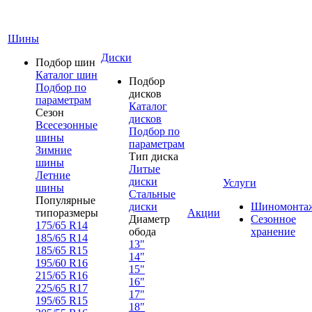
Шины
Диски
Подбор шин
Каталог шин
Подбор
Подбор по
дисков
параметрам
Каталог
Сезон
дисков
Всесезонные
Подбор по
шины
параметрам
Зимние
Тип диска
шины
Литые
Летние
диски
Услуги
шины
Стальные
Популярные
диски
Шиномонта
типоразмеры
Акции
Диаметр
Сезонное
175/65 R14
обода
хранение
185/65 R14
13"
185/65 R15
14"
195/60 R16
15"
215/65 R16
16"
225/65 R17
17"
195/65 R15
18"