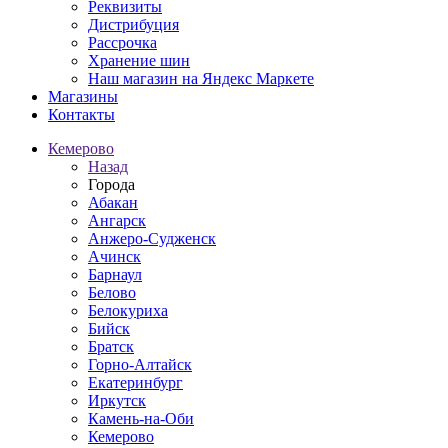
Реквизиты
Дистрибуция
Рассрочка
Хранение шин
Наш магазин на Яндекс Маркете
Магазины
Контакты
Кемерово
Назад
Города
Абакан
Ангарск
Анжеро-Судженск
Ачинск
Барнаул
Белово
Белокуриха
Бийск
Братск
Горно-Алтайск
Екатеринбург
Иркутск
Камень-на-Оби
Кемерово