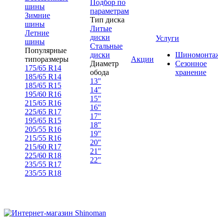
Подбор по
шины
параметрам
Зимние
Тип диска
шины
Литые
Летние
диски
Услуги
шины
Стальные
Популярные
диски
Шиномонта
типоразмеры
Акции
Диаметр
Сезонное
175/65 R14
обода
хранение
185/65 R14
13"
185/65 R15
14"
195/60 R16
15"
215/65 R16
16"
225/65 R17
17"
195/65 R15
18"
205/55 R16
19"
215/55 R16
20"
215/60 R17
21"
225/60 R18
22"
235/55 R17
235/55 R18