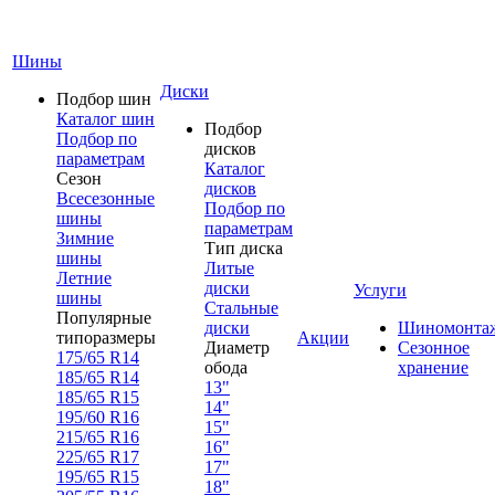
Шины
Диски
Подбор шин
Каталог шин
Подбор
Подбор по
дисков
параметрам
Каталог
Сезон
дисков
Всесезонные
Подбор по
шины
параметрам
Зимние
Тип диска
шины
Литые
Летние
диски
Услуги
шины
Стальные
Популярные
диски
Шиномонта
типоразмеры
Акции
Диаметр
Сезонное
175/65 R14
обода
хранение
185/65 R14
13"
185/65 R15
14"
195/60 R16
15"
215/65 R16
16"
225/65 R17
17"
195/65 R15
18"