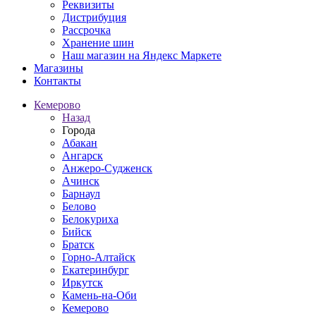
Реквизиты
Дистрибуция
Рассрочка
Хранение шин
Наш магазин на Яндекс Маркете
Магазины
Контакты
Кемерово
Назад
Города
Абакан
Ангарск
Анжеро-Судженск
Ачинск
Барнаул
Белово
Белокуриха
Бийск
Братск
Горно-Алтайск
Екатеринбург
Иркутск
Камень-на-Оби
Кемерово