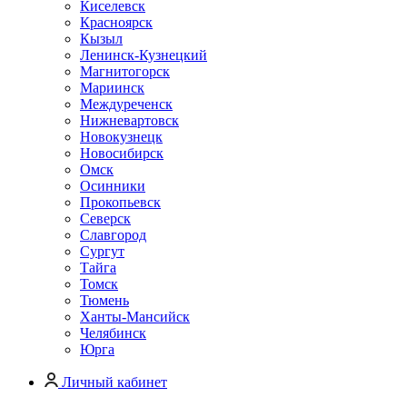
Киселевск
Красноярск
Кызыл
Ленинск-Кузнецкий
Магнитогорск
Мариинск
Междуреченск
Нижневартовск
Новокузнецк
Новосибирск
Омск
Осинники
Прокопьевск
Северск
Славгород
Сургут
Тайга
Томск
Тюмень
Ханты-Мансийск
Челябинск
Юрга
Личный кабинет