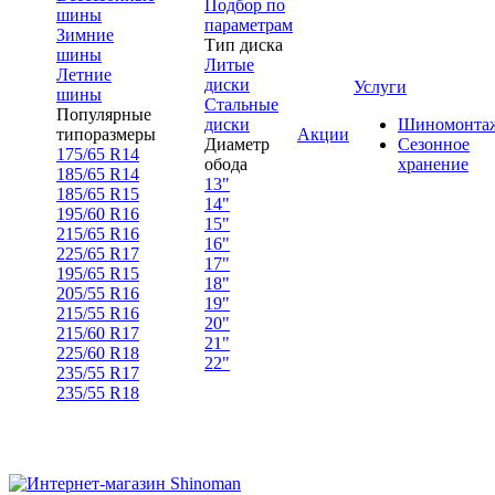
Подбор по
шины
параметрам
Зимние
Тип диска
шины
Литые
Летние
диски
Услуги
шины
Стальные
Популярные
диски
Шиномонта
типоразмеры
Акции
Диаметр
Сезонное
175/65 R14
обода
хранение
185/65 R14
13"
185/65 R15
14"
195/60 R16
15"
215/65 R16
16"
225/65 R17
17"
195/65 R15
18"
205/55 R16
19"
215/55 R16
20"
215/60 R17
21"
225/60 R18
22"
235/55 R17
235/55 R18