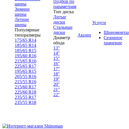
Подбор по
шины
параметрам
Зимние
Тип диска
шины
Литые
Летние
диски
Услуги
шины
Стальные
Популярные
диски
Шиномонта
типоразмеры
Акции
Диаметр
Сезонное
175/65 R14
обода
хранение
185/65 R14
13"
185/65 R15
14"
195/60 R16
15"
215/65 R16
16"
225/65 R17
17"
195/65 R15
18"
205/55 R16
19"
215/55 R16
20"
215/60 R17
21"
225/60 R18
22"
235/55 R17
235/55 R18