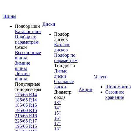
Шины
Диски
Подбор шин
Каталог шин
Подбор
Подбор по
дисков
параметрам
Каталог
Сезон
дисков
Всесезонные
Подбор по
шины
параметрам
Зимние
Тип диска
шины
Литые
Летние
диски
Услуги
шины
Стальные
Популярные
диски
Шиномонта
типоразмеры
Акции
Диаметр
Сезонное
175/65 R14
обода
хранение
185/65 R14
13"
185/65 R15
14"
195/60 R16
15"
215/65 R16
16"
225/65 R17
17"
195/65 R15
18"