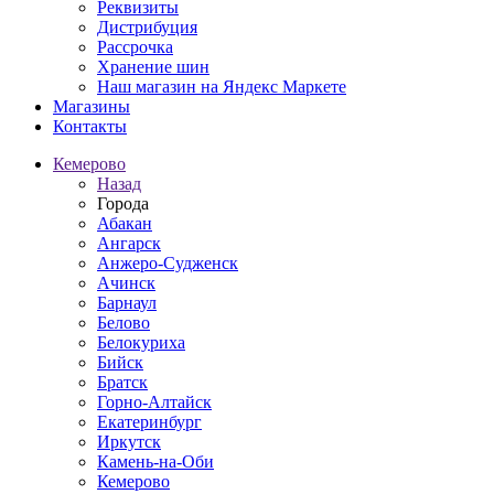
Реквизиты
Дистрибуция
Рассрочка
Хранение шин
Наш магазин на Яндекс Маркете
Магазины
Контакты
Кемерово
Назад
Города
Абакан
Ангарск
Анжеро-Судженск
Ачинск
Барнаул
Белово
Белокуриха
Бийск
Братск
Горно-Алтайск
Екатеринбург
Иркутск
Камень-на-Оби
Кемерово