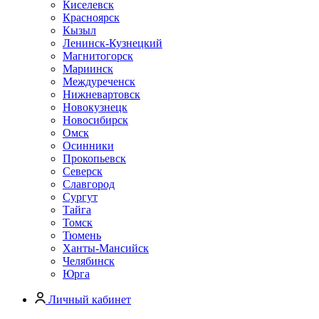
Киселевск
Красноярск
Кызыл
Ленинск-Кузнецкий
Магнитогорск
Мариинск
Междуреченск
Нижневартовск
Новокузнецк
Новосибирск
Омск
Осинники
Прокопьевск
Северск
Славгород
Сургут
Тайга
Томск
Тюмень
Ханты-Мансийск
Челябинск
Юрга
Личный кабинет