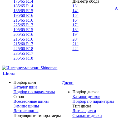
175/65 R14
Диаметр обода
185/65 R14
13"
А
185/65 R15
14"
195/60 R16
15"
215/65 R16
16"
225/65 R17
17"
195/65 R15
18"
205/55 R16
19"
215/55 R16
20"
215/60 R17
21"
225/60 R18
22"
235/55 R17
235/55 R18
Шины
Подбор шин
Диски
Каталог шин
Подбор по параметрам
Подбор дисков
Сезон
Каталог дисков
Всесезонные шины
Подбор по параметрам
Зимние шины
Тип диска
Летние шины
Литые диски
Популярные типоразмеры
Стальные диски