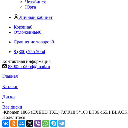
Челябинск
Юрга
Личный кабинет
Корзина
0
Отложенные
0
Сравнение товаров
0
8 (800) 555 5054
Контактная информация
88005555054@mail.ru
Главная
-
Каталог
-
Диски
-
Все диски
-
Khomen 1806 (EXEED TXL) 7,0\R18 5*108 ET36 d65,1 BLACK
Поделиться