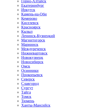
Горно-Алтайск
Екатеринбург
Иркутск
Камень-на-Оби
Кемерово
Киселевск
Красноярск
Кызыл
Ленинск-Кузнецкий
Магнитогорск
Мариинск
Междуреченск
Нижневартовск
Новокузнецк
Новосибирск
Омск
Осинники
Прокопьевск
Северск
Славгород
Сургут
Тайга
Томск
Тюмень
Ханты-Мансийск