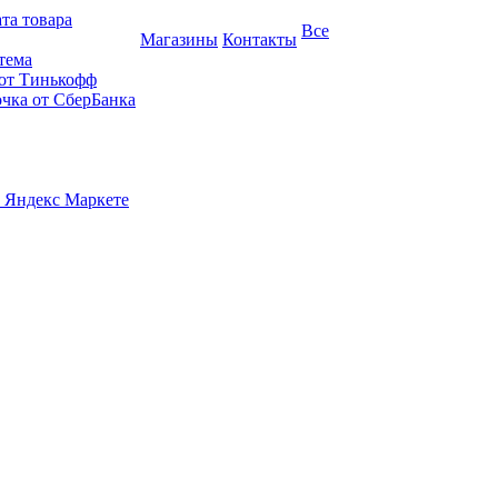
та товара
Все
Магазины
Контакты
тема
 от Тинькофф
очка от СберБанка
 Яндекс Маркете