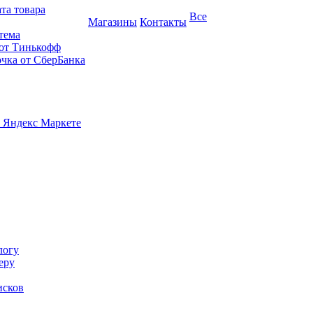
та товара
Все
Магазины
Контакты
тема
 от Тинькофф
очка от СберБанка
 Яндекс Маркете
логу
еру
исков