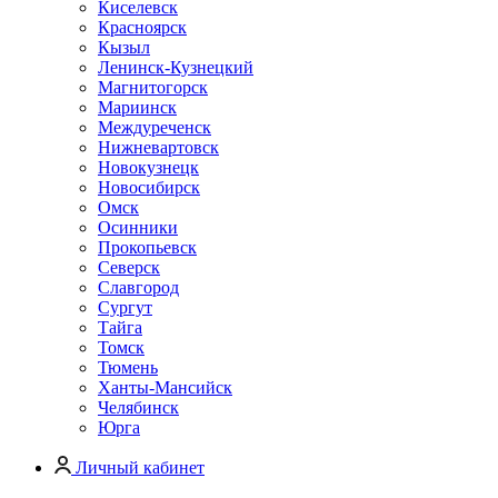
Киселевск
Красноярск
Кызыл
Ленинск-Кузнецкий
Магнитогорск
Мариинск
Междуреченск
Нижневартовск
Новокузнецк
Новосибирск
Омск
Осинники
Прокопьевск
Северск
Славгород
Сургут
Тайга
Томск
Тюмень
Ханты-Мансийск
Челябинск
Юрга
Личный кабинет