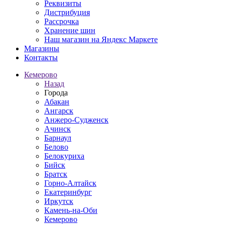
Реквизиты
Дистрибуция
Рассрочка
Хранение шин
Наш магазин на Яндекс Маркете
Магазины
Контакты
Кемерово
Назад
Города
Абакан
Ангарск
Анжеро-Судженск
Ачинск
Барнаул
Белово
Белокуриха
Бийск
Братск
Горно-Алтайск
Екатеринбург
Иркутск
Камень-на-Оби
Кемерово