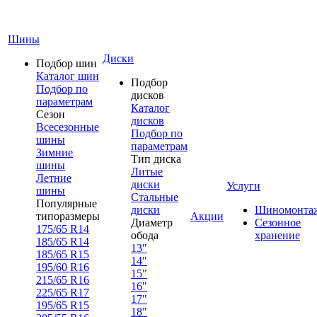
Шины
Диски
Подбор шин
Каталог шин
Подбор
Подбор по
дисков
параметрам
Каталог
Сезон
дисков
Всесезонные
Подбор по
шины
параметрам
Зимние
Тип диска
шины
Литые
Летние
диски
Услуги
шины
Стальные
Популярные
диски
Шиномонта
типоразмеры
Акции
Диаметр
Сезонное
175/65 R14
обода
хранение
185/65 R14
13"
185/65 R15
14"
195/60 R16
15"
215/65 R16
16"
225/65 R17
17"
195/65 R15
18"