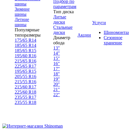
Подбор по
шины
параметрам
Зимние
Тип диска
шины
Литые
Летние
диски
Услуги
шины
Стальные
Популярные
диски
Шиномонта
типоразмеры
Акции
Диаметр
Сезонное
175/65 R14
обода
хранение
185/65 R14
13"
185/65 R15
14"
195/60 R16
15"
215/65 R16
16"
225/65 R17
17"
195/65 R15
18"
205/55 R16
19"
215/55 R16
20"
215/60 R17
21"
225/60 R18
22"
235/55 R17
235/55 R18