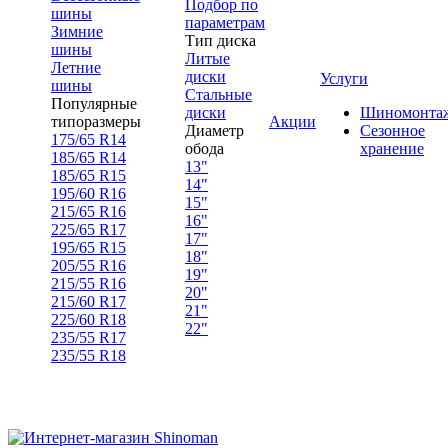
Подбор по
шины
параметрам
Зимние
Тип диска
шины
Литые
Летние
диски
Услуги
шины
Стальные
Популярные
диски
Шиномонта
типоразмеры
Акции
Диаметр
Сезонное
175/65 R14
обода
хранение
185/65 R14
13"
185/65 R15
14"
195/60 R16
15"
215/65 R16
16"
225/65 R17
17"
195/65 R15
18"
205/55 R16
19"
215/55 R16
20"
215/60 R17
21"
225/60 R18
22"
235/55 R17
235/55 R18