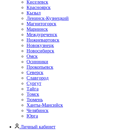
Киселевск
Красноярск
Кызыл
Ленинск-Кузнецкий
Магнитогорск
Мариинск
Междуреченск
Нижневартовск
Новокузнецк
Новосибирск
Омск
Осинники
Прокопьевск
Северск
Славгород
Сургут
Тайга
Томск
Тюмень
Ханты-Мансийск
Челябинск
Юрга
Личный кабинет