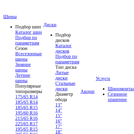
Шины
Диски
Подбор шин
Каталог шин
Подбор
Подбор по
дисков
параметрам
Каталог
Сезон
дисков
Всесезонные
Подбор по
шины
параметрам
Зимние
Тип диска
шины
Литые
Летние
диски
Услуги
шины
Стальные
Популярные
диски
Шиномонта
типоразмеры
Акции
Диаметр
Сезонное
175/65 R14
обода
хранение
185/65 R14
13"
185/65 R15
14"
195/60 R16
15"
215/65 R16
16"
225/65 R17
17"
195/65 R15
18"