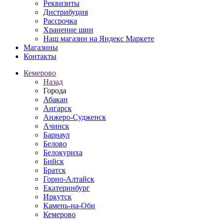
Реквизиты
Дистрибуция
Рассрочка
Хранение шин
Наш магазин на Яндекс Маркете
Магазины
Контакты
Кемерово
Назад
Города
Абакан
Ангарск
Анжеро-Судженск
Ачинск
Барнаул
Белово
Белокуриха
Бийск
Братск
Горно-Алтайск
Екатеринбург
Иркутск
Камень-на-Оби
Кемерово