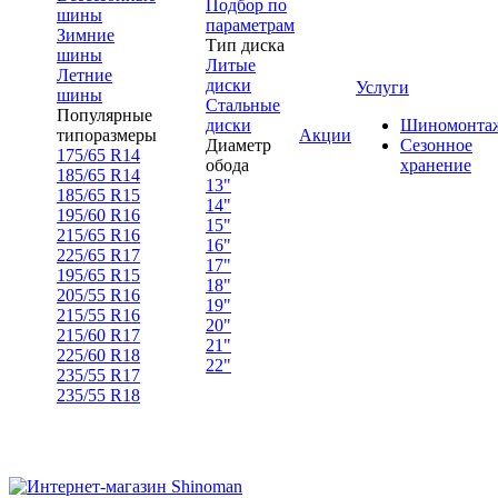
Подбор по
шины
параметрам
Зимние
Тип диска
шины
Литые
Летние
диски
Услуги
шины
Стальные
Популярные
диски
Шиномонта
типоразмеры
Акции
Диаметр
Сезонное
175/65 R14
обода
хранение
185/65 R14
13"
185/65 R15
14"
195/60 R16
15"
215/65 R16
16"
225/65 R17
17"
195/65 R15
18"
205/55 R16
19"
215/55 R16
20"
215/60 R17
21"
225/60 R18
22"
235/55 R17
235/55 R18