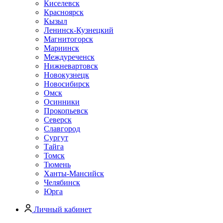
Киселевск
Красноярск
Кызыл
Ленинск-Кузнецкий
Магнитогорск
Мариинск
Междуреченск
Нижневартовск
Новокузнецк
Новосибирск
Омск
Осинники
Прокопьевск
Северск
Славгород
Сургут
Тайга
Томск
Тюмень
Ханты-Мансийск
Челябинск
Юрга
Личный кабинет