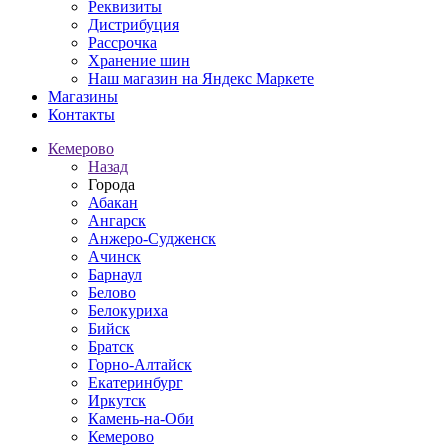
Реквизиты
Дистрибуция
Рассрочка
Хранение шин
Наш магазин на Яндекс Маркете
Магазины
Контакты
Кемерово
Назад
Города
Абакан
Ангарск
Анжеро-Судженск
Ачинск
Барнаул
Белово
Белокуриха
Бийск
Братск
Горно-Алтайск
Екатеринбург
Иркутск
Камень-на-Оби
Кемерово