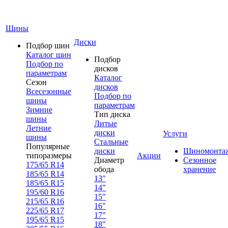
Шины
Диски
Подбор шин
Каталог шин
Подбор
Подбор по
дисков
параметрам
Каталог
Сезон
дисков
Всесезонные
Подбор по
шины
параметрам
Зимние
Тип диска
шины
Литые
Летние
диски
Услуги
шины
Стальные
Популярные
диски
Шиномонта
типоразмеры
Акции
Диаметр
Сезонное
175/65 R14
обода
хранение
185/65 R14
13"
185/65 R15
14"
195/60 R16
15"
215/65 R16
16"
225/65 R17
17"
195/65 R15
18"