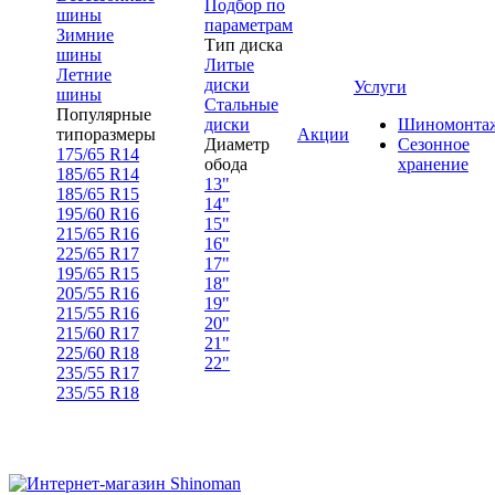
Подбор по
шины
параметрам
Зимние
Тип диска
шины
Литые
Летние
диски
Услуги
шины
Стальные
Популярные
диски
Шиномонта
типоразмеры
Акции
Диаметр
Сезонное
175/65 R14
обода
хранение
185/65 R14
13"
185/65 R15
14"
195/60 R16
15"
215/65 R16
16"
225/65 R17
17"
195/65 R15
18"
205/55 R16
19"
215/55 R16
20"
215/60 R17
21"
225/60 R18
22"
235/55 R17
235/55 R18