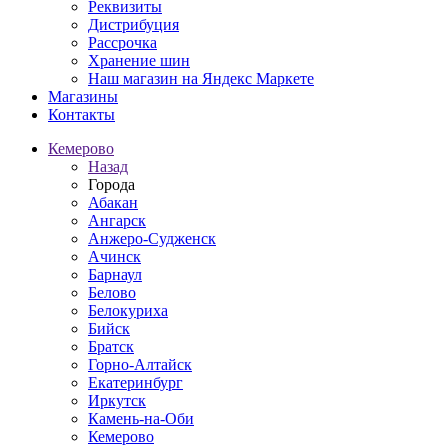
Реквизиты
Дистрибуция
Рассрочка
Хранение шин
Наш магазин на Яндекс Маркете
Магазины
Контакты
Кемерово
Назад
Города
Абакан
Ангарск
Анжеро-Судженск
Ачинск
Барнаул
Белово
Белокуриха
Бийск
Братск
Горно-Алтайск
Екатеринбург
Иркутск
Камень-на-Оби
Кемерово