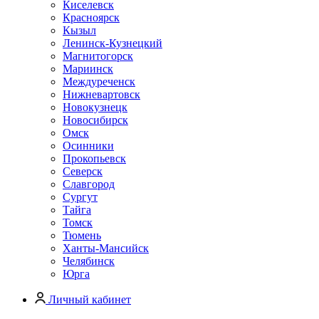
Киселевск
Красноярск
Кызыл
Ленинск-Кузнецкий
Магнитогорск
Мариинск
Междуреченск
Нижневартовск
Новокузнецк
Новосибирск
Омск
Осинники
Прокопьевск
Северск
Славгород
Сургут
Тайга
Томск
Тюмень
Ханты-Мансийск
Челябинск
Юрга
Личный кабинет