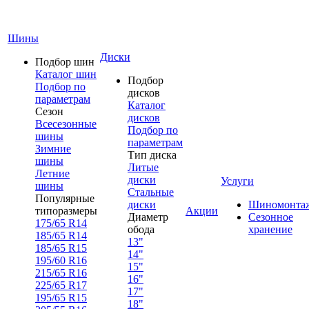
Шины
Диски
Подбор шин
Каталог шин
Подбор
Подбор по
дисков
параметрам
Каталог
Сезон
дисков
Всесезонные
Подбор по
шины
параметрам
Зимние
Тип диска
шины
Литые
Летние
диски
Услуги
шины
Стальные
Популярные
диски
Шиномонта
типоразмеры
Акции
Диаметр
Сезонное
175/65 R14
обода
хранение
185/65 R14
13"
185/65 R15
14"
195/60 R16
15"
215/65 R16
16"
225/65 R17
17"
195/65 R15
18"