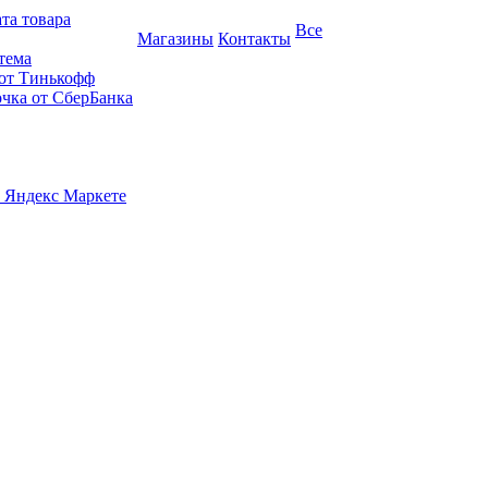
та товара
Все
Магазины
Контакты
тема
 от Тинькофф
очка от СберБанка
 Яндекс Маркете