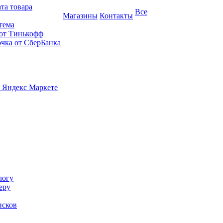
та товара
Все
Магазины
Контакты
тема
 от Тинькофф
очка от СберБанка
 Яндекс Маркете
логу
еру
исков