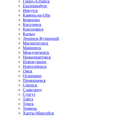
Горно-Алтайск
Екатеринбург
Иркутск
Камень-на-Оби
Кемерово
Киселевск
Красноярск
Кызыл
Ленинск-Кузнецкий
Магнитогорск
Мариинск
Междуреченск
Нижневартовск
Новокузнецк
Новосибирск
Омск
Осинники
Прокопьевск
Северск
Славгород
Сургут
Тайга
Томск
Тюмень
Ханты-Мансийск