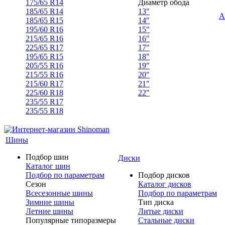
175/65 R14
Диаметр обода
185/65 R14
13"
А
185/65 R15
14"
195/60 R16
15"
215/65 R16
16"
225/65 R17
17"
195/65 R15
18"
205/55 R16
19"
215/55 R16
20"
215/60 R17
21"
225/60 R18
22"
235/55 R17
235/55 R18
Шины
Подбор шин
Диски
Каталог шин
Подбор по параметрам
Подбор дисков
Сезон
Каталог дисков
Всесезонные шины
Подбор по параметрам
Зимние шины
Тип диска
Летние шины
Литые диски
Популярные типоразмеры
Стальные диски