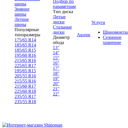
Подбор по
шины
параметрам
Зимние
Тип диска
шины
Литые
Летние
диски
Услуги
шины
Стальные
Популярные
диски
Шиномонта
типоразмеры
Акции
Диаметр
Сезонное
175/65 R14
обода
хранение
185/65 R14
13"
185/65 R15
14"
195/60 R16
15"
215/65 R16
16"
225/65 R17
17"
195/65 R15
18"
205/55 R16
19"
215/55 R16
20"
215/60 R17
21"
225/60 R18
22"
235/55 R17
235/55 R18