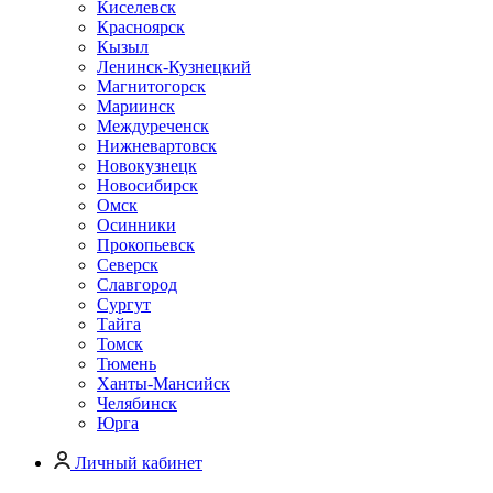
Киселевск
Красноярск
Кызыл
Ленинск-Кузнецкий
Магнитогорск
Мариинск
Междуреченск
Нижневартовск
Новокузнецк
Новосибирск
Омск
Осинники
Прокопьевск
Северск
Славгород
Сургут
Тайга
Томск
Тюмень
Ханты-Мансийск
Челябинск
Юрга
Личный кабинет