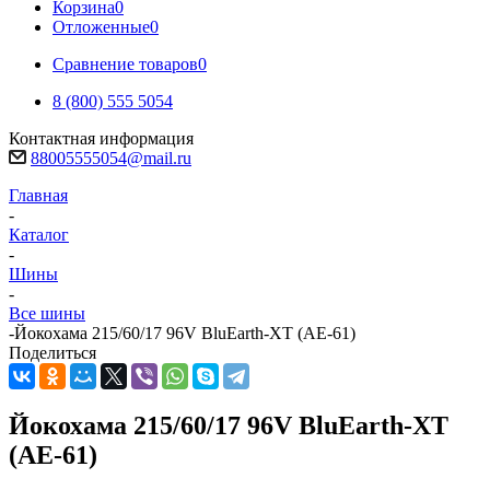
Корзина
0
Отложенные
0
Сравнение товаров
0
8 (800) 555 5054
Контактная информация
88005555054@mail.ru
Главная
-
Каталог
-
Шины
-
Все шины
-
Йокохама 215/60/17 96V BluEarth-XT (AE-61)
Поделиться
Йокохама 215/60/17 96V BluEarth-XT
(AE-61)