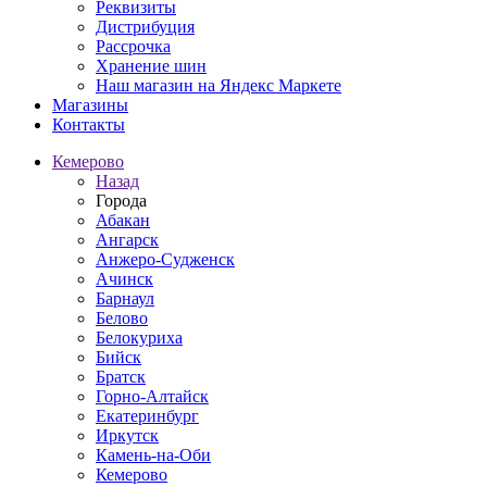
Реквизиты
Дистрибуция
Рассрочка
Хранение шин
Наш магазин на Яндекс Маркете
Магазины
Контакты
Кемерово
Назад
Города
Абакан
Ангарск
Анжеро-Судженск
Ачинск
Барнаул
Белово
Белокуриха
Бийск
Братск
Горно-Алтайск
Екатеринбург
Иркутск
Камень-на-Оби
Кемерово