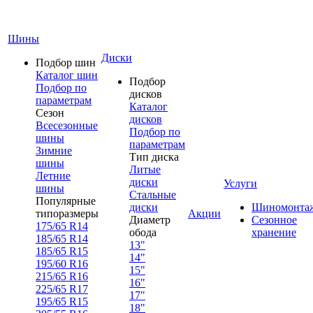
Шины
Диски
Подбор шин
Каталог шин
Подбор
Подбор по
дисков
параметрам
Каталог
Сезон
дисков
Всесезонные
Подбор по
шины
параметрам
Зимние
Тип диска
шины
Литые
Летние
диски
Услуги
шины
Стальные
Популярные
диски
Шиномонта
типоразмеры
Акции
Диаметр
Сезонное
175/65 R14
обода
хранение
185/65 R14
13"
185/65 R15
14"
195/60 R16
15"
215/65 R16
16"
225/65 R17
17"
195/65 R15
18"