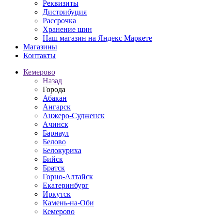
Реквизиты
Дистрибуция
Рассрочка
Хранение шин
Наш магазин на Яндекс Маркете
Магазины
Контакты
Кемерово
Назад
Города
Абакан
Ангарск
Анжеро-Судженск
Ачинск
Барнаул
Белово
Белокуриха
Бийск
Братск
Горно-Алтайск
Екатеринбург
Иркутск
Камень-на-Оби
Кемерово