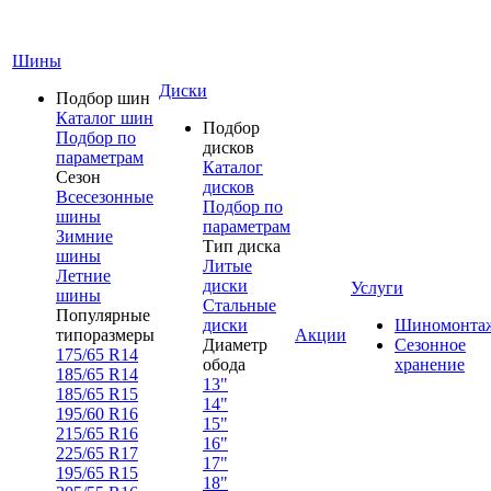
Шины
Диски
Подбор шин
Каталог шин
Подбор
Подбор по
дисков
параметрам
Каталог
Сезон
дисков
Всесезонные
Подбор по
шины
параметрам
Зимние
Тип диска
шины
Литые
Летние
диски
Услуги
шины
Стальные
Популярные
диски
Шиномонта
типоразмеры
Акции
Диаметр
Сезонное
175/65 R14
обода
хранение
185/65 R14
13"
185/65 R15
14"
195/60 R16
15"
215/65 R16
16"
225/65 R17
17"
195/65 R15
18"