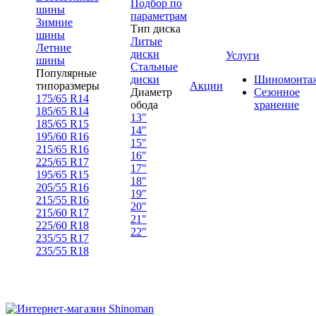
Подбор по
шины
параметрам
Зимние
Тип диска
шины
Литые
Летние
диски
Услуги
шины
Стальные
Популярные
диски
Шиномонта
типоразмеры
Акции
Диаметр
Сезонное
175/65 R14
обода
хранение
185/65 R14
13"
185/65 R15
14"
195/60 R16
15"
215/65 R16
16"
225/65 R17
17"
195/65 R15
18"
205/55 R16
19"
215/55 R16
20"
215/60 R17
21"
225/60 R18
22"
235/55 R17
235/55 R18