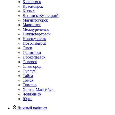
Киселевск
Красноярск
Кызыл
Ленинск-Кузнецкий
Магнитогорск
Мариинск
Междуреченск
Нижневартовск
Новокузнецк
Новосибирск
Омск
Осинники
Прокопьевск
Северск
Славгород
Сургут
Тайга
Томск
Тюмень
Ханты-Мансийск
Челябинск
Юрга
Личный кабинет