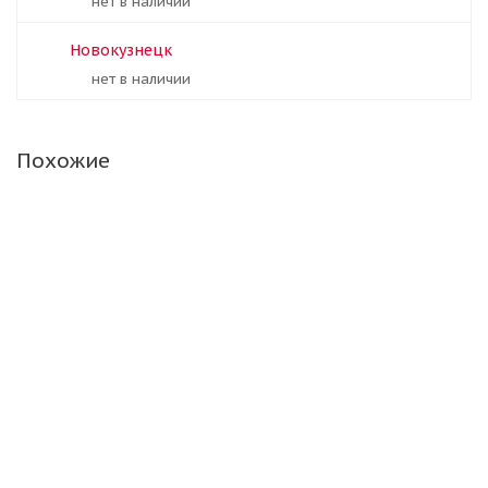
Нет в наличии
Новокузнецк
Нет в наличии
Похожие
Брид. 195/65/15 91S Blizzak VRX
Нет в наличии