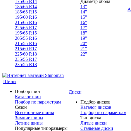
175/65 R14
Диаметр обода
185/65 R14
13"
А
185/65 R15
14"
195/60 R16
15"
215/65 R16
16"
225/65 R17
17"
195/65 R15
18"
205/55 R16
19"
215/55 R16
20"
215/60 R17
21"
225/60 R18
22"
235/55 R17
235/55 R18
Шины
Подбор шин
Диски
Каталог шин
Подбор по параметрам
Подбор дисков
Сезон
Каталог дисков
Всесезонные шины
Подбор по параметрам
Зимние шины
Тип диска
Летние шины
Литые диски
Популярные типоразмеры
Стальные диски