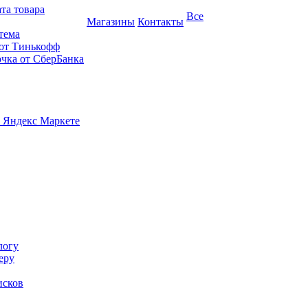
та товара
Все
Магазины
Контакты
тема
 от Тинькофф
очка от СберБанка
 Яндекс Маркете
логу
еру
исков