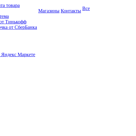
та товара
Все
Магазины
Контакты
тема
 от Тинькофф
очка от СберБанка
 Яндекс Маркете