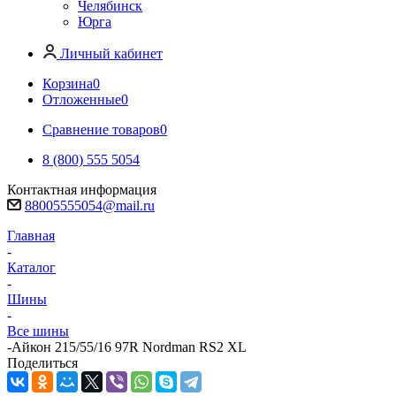
Челябинск
Юрга
Личный кабинет
Корзина
0
Отложенные
0
Сравнение товаров
0
8 (800) 555 5054
Контактная информация
88005555054@mail.ru
Главная
-
Каталог
-
Шины
-
Все шины
-
Айкон 215/55/16 97R Nordman RS2 XL
Поделиться