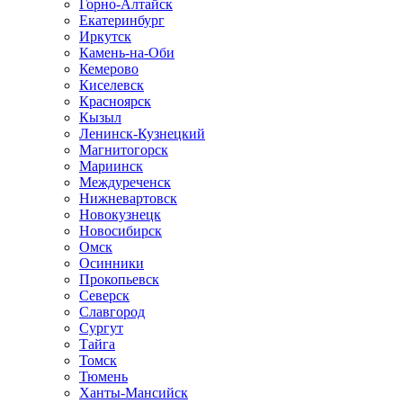
Горно-Алтайск
Екатеринбург
Иркутск
Камень-на-Оби
Кемерово
Киселевск
Красноярск
Кызыл
Ленинск-Кузнецкий
Магнитогорск
Мариинск
Междуреченск
Нижневартовск
Новокузнецк
Новосибирск
Омск
Осинники
Прокопьевск
Северск
Славгород
Сургут
Тайга
Томск
Тюмень
Ханты-Мансийск