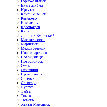
Горно-Алтайск
Екатеринбург
Иркутск
Камень-на-Оби
Кемерово
Киселевск
Красноярск
Кызыл
Ленинск-Кузнецкий
Магнитогорск
Мариинск
Междуреченск
Нижневартовск
Новокузнецк
Новосибирск
Омск
Осинники
Прокопьевск
Северск
Славгород
Сургут
Тайга
Томск
Тюмень
Ханты-Мансийск