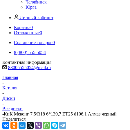
Челябинск
Юрга
Личный кабинет
Корзина
0
Отложенные
0
Сравнение товаров
0
8 (800) 555 5054
Контактная информация
88005555054@mail.ru
Главная
-
Каталог
-
Диски
-
Все диски
-
КиК Меконг 7,5\R18 6*139,7 ET25 d106,1 Алмаз черный
Поделиться