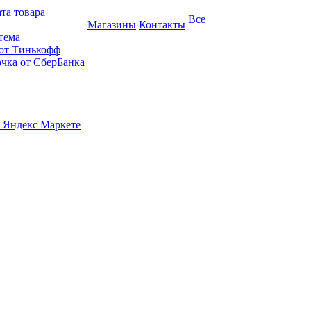
та товара
Все
Магазины
Контакты
тема
 от Тинькофф
очка от СберБанка
 Яндекс Маркете