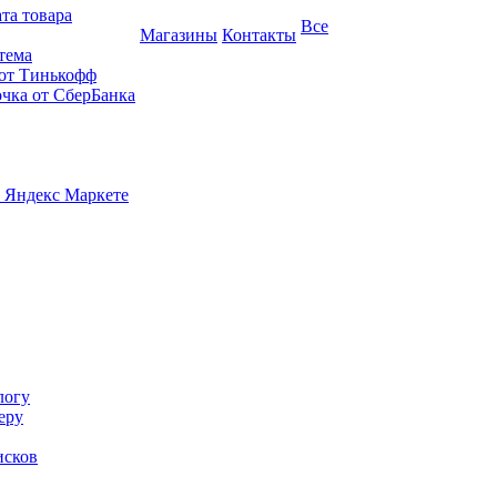
та товара
Все
Магазины
Контакты
тема
 от Тинькофф
очка от СберБанка
 Яндекс Маркете
логу
еру
исков