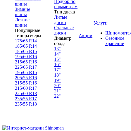
Подбор по
шины
параметрам
Зимние
Тип диска
шины
Литые
Летние
диски
Услуги
шины
Стальные
Популярные
диски
Шиномонта
типоразмеры
Акции
Диаметр
Сезонное
175/65 R14
обода
хранение
185/65 R14
13"
185/65 R15
14"
195/60 R16
15"
215/65 R16
16"
225/65 R17
17"
195/65 R15
18"
205/55 R16
19"
215/55 R16
20"
215/60 R17
21"
225/60 R18
22"
235/55 R17
235/55 R18