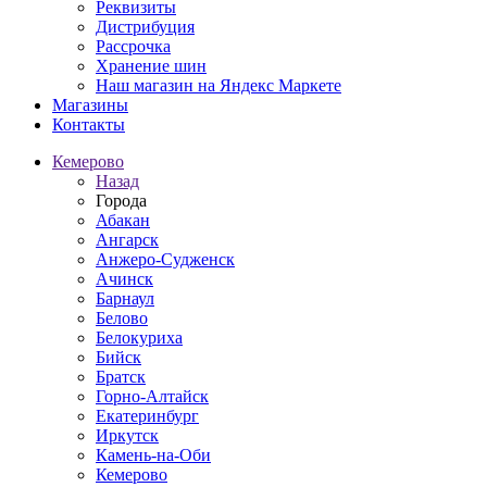
Реквизиты
Дистрибуция
Рассрочка
Хранение шин
Наш магазин на Яндекс Маркете
Магазины
Контакты
Кемерово
Назад
Города
Абакан
Ангарск
Анжеро-Судженск
Ачинск
Барнаул
Белово
Белокуриха
Бийск
Братск
Горно-Алтайск
Екатеринбург
Иркутск
Камень-на-Оби
Кемерово