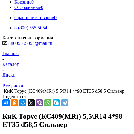
Корзина
0
Отложенные
0
Сравнение товаров
0
8 (800) 555 5054
Контактная информация
88005555054@mail.ru
Главная
-
Каталог
-
Диски
-
Все диски
-
КиК Торус (КС409(MR)) 5,5\R14 4*98 ET35 d58,5 Сильвер
Поделиться
КиК Торус (КС409(MR)) 5,5\R14 4*98
ET35 d58,5 Сильвер