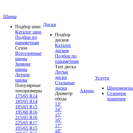
Шины
Диски
Подбор шин
Каталог шин
Подбор
Подбор по
дисков
параметрам
Каталог
Сезон
дисков
Всесезонные
Подбор по
шины
параметрам
Зимние
Тип диска
шины
Литые
Летние
диски
Услуги
шины
Стальные
Популярные
диски
Шиномонта
типоразмеры
Акции
Диаметр
Сезонное
175/65 R14
обода
хранение
185/65 R14
13"
185/65 R15
14"
195/60 R16
15"
215/65 R16
16"
225/65 R17
17"
195/65 R15
18"