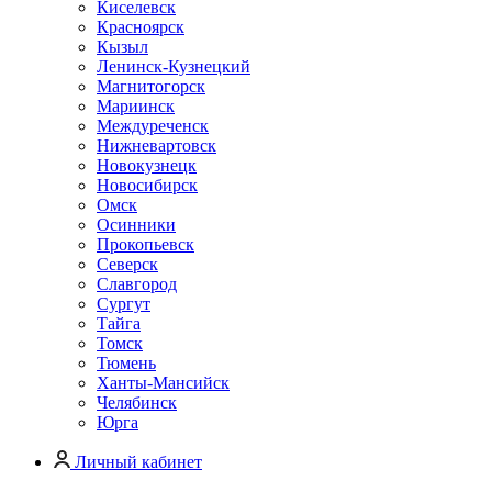
Киселевск
Красноярск
Кызыл
Ленинск-Кузнецкий
Магнитогорск
Мариинск
Междуреченск
Нижневартовск
Новокузнецк
Новосибирск
Омск
Осинники
Прокопьевск
Северск
Славгород
Сургут
Тайга
Томск
Тюмень
Ханты-Мансийск
Челябинск
Юрга
Личный кабинет