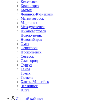
Киселевск
Красноярск
Кызыл
Ленинск-Кузнецкий
Магнитогорск
Мариинск
Междуреченск
Нижневартовск
Новокузнецк
Новосибирск
Омск
Осинники
Прокопьевск
Северск
Славгород
Сургут
Тайга
Томск
Тюмень
Ханты-Мансийск
Челябинск
Юрга
Личный кабинет