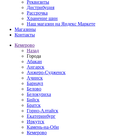
Реквизиты
Дистрибуция
Рассрочка
Хранение шин
Наш магазин на Яндекс Маркете
Магазины
Контакты
Кемерово
Назад
Города
Абакан
Ангарск
Анжеро-Судженск
Ачинск
Барнаул
Белово
Белокуриха
Бийск
Братск
Горно-Алтайск
Екатеринбург
Иркутск
Камень-на-Оби
Кемерово