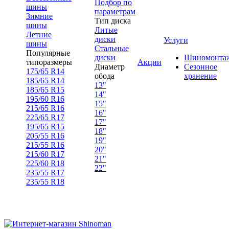
Подбор по
шины
параметрам
Зимние
Тип диска
шины
Литые
Летние
диски
Услуги
шины
Стальные
Популярные
диски
Шиномонта
типоразмеры
Акции
Диаметр
Сезонное
175/65 R14
обода
хранение
185/65 R14
13"
185/65 R15
14"
195/60 R16
15"
215/65 R16
16"
225/65 R17
17"
195/65 R15
18"
205/55 R16
19"
215/55 R16
20"
215/60 R17
21"
225/60 R18
22"
235/55 R17
235/55 R18