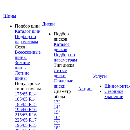
Шины
Диски
Подбор шин
Каталог шин
Подбор
Подбор по
дисков
параметрам
Каталог
Сезон
дисков
Всесезонные
Подбор по
шины
параметрам
Зимние
Тип диска
шины
Литые
Летние
диски
Услуги
шины
Стальные
Популярные
диски
Шиномонта
типоразмеры
Акции
Диаметр
Сезонное
175/65 R14
обода
хранение
185/65 R14
13"
185/65 R15
14"
195/60 R16
15"
215/65 R16
16"
225/65 R17
17"
195/65 R15
18"