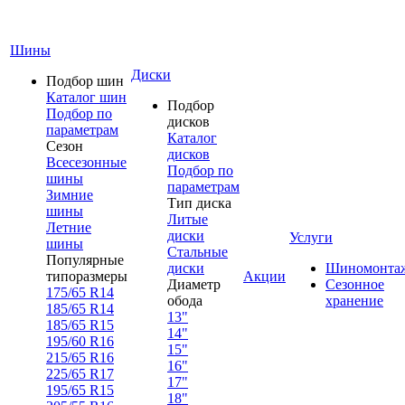
Шины
Диски
Подбор шин
Каталог шин
Подбор
Подбор по
дисков
параметрам
Каталог
Сезон
дисков
Всесезонные
Подбор по
шины
параметрам
Зимние
Тип диска
шины
Литые
Летние
диски
Услуги
шины
Стальные
Популярные
диски
Шиномонта
типоразмеры
Акции
Диаметр
Сезонное
175/65 R14
обода
хранение
185/65 R14
13"
185/65 R15
14"
195/60 R16
15"
215/65 R16
16"
225/65 R17
17"
195/65 R15
18"