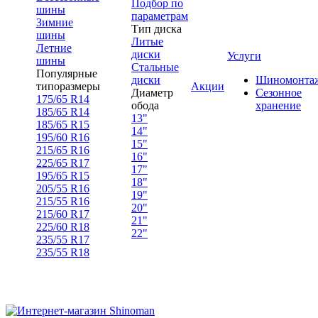
Подбор по
шины
параметрам
Зимние
Тип диска
шины
Литые
Летние
диски
Услуги
шины
Стальные
Популярные
диски
Шиномонта
типоразмеры
Акции
Диаметр
Сезонное
175/65 R14
обода
хранение
185/65 R14
13"
185/65 R15
14"
195/60 R16
15"
215/65 R16
16"
225/65 R17
17"
195/65 R15
18"
205/55 R16
19"
215/55 R16
20"
215/60 R17
21"
225/60 R18
22"
235/55 R17
235/55 R18