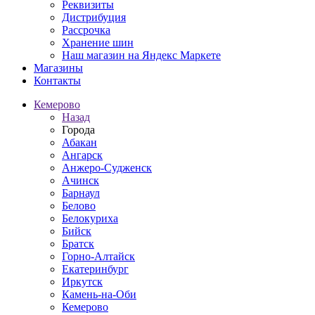
Реквизиты
Дистрибуция
Рассрочка
Хранение шин
Наш магазин на Яндекс Маркете
Магазины
Контакты
Кемерово
Назад
Города
Абакан
Ангарск
Анжеро-Судженск
Ачинск
Барнаул
Белово
Белокуриха
Бийск
Братск
Горно-Алтайск
Екатеринбург
Иркутск
Камень-на-Оби
Кемерово