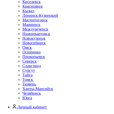
Киселевск
Красноярск
Кызыл
Ленинск-Кузнецкий
Магнитогорск
Мариинск
Междуреченск
Нижневартовск
Новокузнецк
Новосибирск
Омск
Осинники
Прокопьевск
Северск
Славгород
Сургут
Тайга
Томск
Тюмень
Ханты-Мансийск
Челябинск
Юрга
Личный кабинет