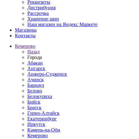
Реквизиты
Дистрибуция
Рассрочка
Хранение шин
Наш магазин на Яндекс Маркете
Магазины
Контакты
Кемерово
Назад
Города
Абакан
Ангарск
Анжеро-Судженск
Ачинск
Барнаул
Белово
Белокуриха
Бийск
Братск
Горно-Алтайск
Екатеринбург
Иркутск
Камень-на-Оби
Кемерово