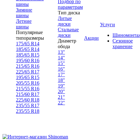
Подбор по
шины
параметрам
Зимние
Тип диска
шины
Литые
Летние
диски
Услуги
шины
Стальные
Популярные
диски
Шиномонта
типоразмеры
Акции
Диаметр
Сезонное
175/65 R14
обода
хранение
185/65 R14
13"
185/65 R15
14"
195/60 R16
15"
215/65 R16
16"
225/65 R17
17"
195/65 R15
18"
205/55 R16
19"
215/55 R16
20"
215/60 R17
21"
225/60 R18
22"
235/55 R17
235/55 R18