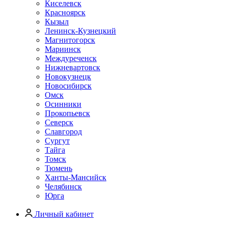
Киселевск
Красноярск
Кызыл
Ленинск-Кузнецкий
Магнитогорск
Мариинск
Междуреченск
Нижневартовск
Новокузнецк
Новосибирск
Омск
Осинники
Прокопьевск
Северск
Славгород
Сургут
Тайга
Томск
Тюмень
Ханты-Мансийск
Челябинск
Юрга
Личный кабинет