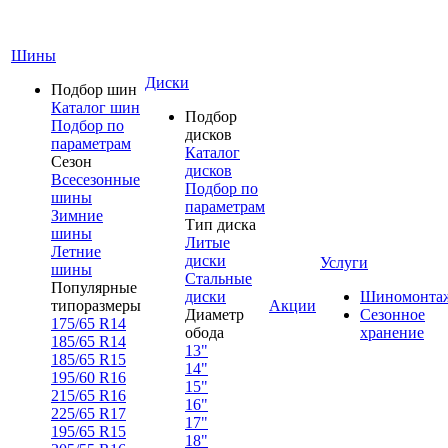
Шины
Диски
Подбор шин
Каталог шин
Подбор
Подбор по
дисков
параметрам
Каталог
Сезон
дисков
Всесезонные
Подбор по
шины
параметрам
Зимние
Тип диска
шины
Литые
Летние
диски
Услуги
шины
Стальные
Популярные
диски
Шиномонта
типоразмеры
Акции
Диаметр
Сезонное
175/65 R14
обода
хранение
185/65 R14
13"
185/65 R15
14"
195/60 R16
15"
215/65 R16
16"
225/65 R17
17"
195/65 R15
18"